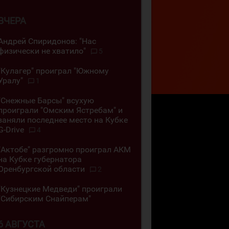
ВЧЕРА
Андрей Спиридонов: "Нас
физически не хватило"
5
"Кулагер" проиграл "Южному
Уралу"
1
"Снежные Барсы" всухую
проиграли "Омским Ястребам" и
заняли последнее место на Кубке
G-Drive
4
"Актобе" разгромно проиграл АКМ
на Кубке губернатора
Оренбургской области
2
"Кузнецкие Медведи" проиграли
"Сибирским Снайперам"
6 АВГУСТА