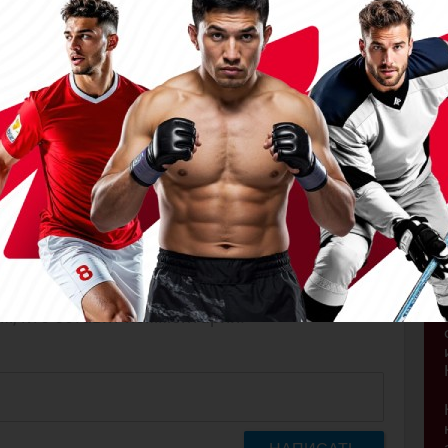
мид (Коченевский Роман). В равенстве
ма
м, кто оставит комментарий!