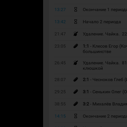
13:27
Окончание 1 период
13:42
Начало 2 периода
21:47
Удаление. Чайка. 2
23:05
1:1
- Клесов Егор (К
большинстве
26:45
Удаление. Чайка. 8
клюшкой
28:07
2:1
- Чесноков Глеб 
29:25
3:1
- Сенькин Олег (
38:55
3:2
- Михалёв Влади
14:15
Окончание 2 период