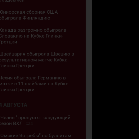
Юниорская сборная США
обыграла Финляндию
Канада разгромно обыграла
Словакию на Кубке Глинки-
Гретцки
Швейцария обыграла Швецию в
результативном матче Кубка
Глинки-Гретцки
Чехия обыграла Германию в
матче с 11 шайбами на Кубке
Глинки-Гретцки
4 АВГУСТА
"Челны" пропустят следующий
сезон ВХЛ
4
"Омские Ястребы" по буллитам