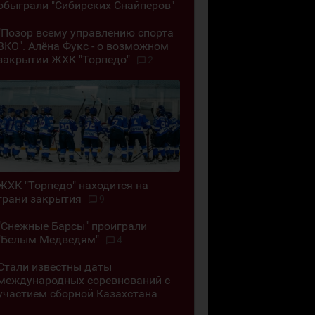
обыграли "Сибирских Снайперов"
"Позор всему управлению спорта
ВКО". Алёна Фукс - о возможном
закрытии ЖХК "Торпедо"
2
ЖХК "Торпедо" находится на
грани закрытия
9
"Снежные Барсы" проиграли
"Белым Медведям"
4
Стали известны даты
международных соревнований с
участием сборной Казахстана