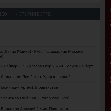
ДЕО
ИСТОРИЯ ВСТРЕЧ
ов Денис (Чайка) - №60 Подомацкий Максим
ы)
 Снайперы. 96 Клесов Егор 2 мин. Толчок на борт
1 Сальников Лев 2 мин. Удар клюшкой
(Проничкин Артём). В равенстве
3 Чесноков Глеб 2 мин. Удар клюшкой
1 Варлаков Арсений 2 мин. Подножка