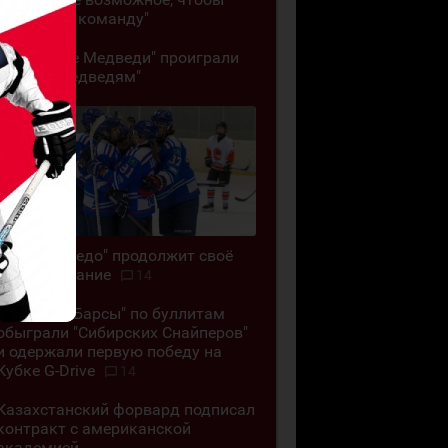
сохранить команду"
"Кузнецкие Медведи" проиграли
"Белым Медведям"
ЖХК "Торпедо" продолжит своё
существование
14
"Снежные Барсы" по буллитам
обыграли "Сибирских Снайперов"
и одержали первую победу на
Кубке G-Drive
14
Казахстанский форвард подписал
контракт с американской
академией