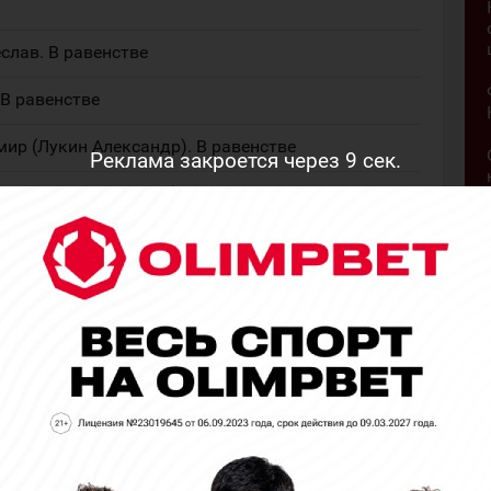
слав. В равенстве
 В равенстве
мир (Лукин Александр). В равенстве
Реклама закроется через
8
сек.
(Першаков Александр). В равенстве
йка: 52. Дагестанский Дмитрий. Сибирские
мацкий Максим.
д (Проничкин Артём). В равенстве
а