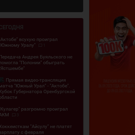
СЕГОДНЯ
"Актобе" всухую проиграл
"Южному Уралу"
1
Передача Андрея Буяльского не
помогла "Полонии" обыграть
"Ястшембе"
Прямая видео-трансляция
матча "Южный Урал" - "Актобе".
Кубок Губернатора Оренбургской
области
"Кулагер" разгромно проиграл
АКМ
3
Хоккеисткам "Айсулу" не платят
зарплату с февраля