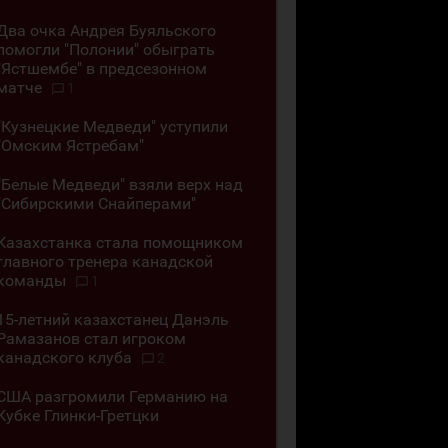
Два очка Андрея Буяльского
помогли "Полонии" обыграть
"Ястшембе" в предсезонном
матче
1
"Кузнецкие Медведи" уступили
"Омским Ястребам"
"Белые Медведи" взяли верх над
"Сибирскими Снайперами"
Казахстанка стала помощником
главного тренера канадской
команды
1
15-летний казахстанец Данэль
Рамазанов стал игроком
канадского клуба
2
США разгромили Германию на
Кубке Глинки-Гретцки