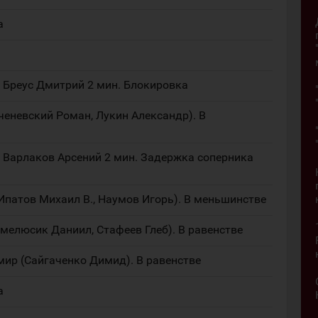
а
2 Бреус Дмитрий 2 мин. Блокировка
оченевский Роман, Лукин Александр). В
1 Варлаков Арсений 2 мин. Задержка соперника
(Ипатов Михаил В., Наумов Игорь). В меньшинстве
Омелюсик Даниил, Стафеев Глеб). В равенстве
мир (Сайгаченко Димид). В равенстве
а