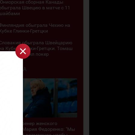
Юниорская сборная Канады
обыграла Швецию в матче с 11
шайбами
Финляндия обыграла Чехию на
Кубке Глинки-Гретцки
Словакия обыграла Швейцарию
на Кубке Глинки-Гретцки. Томаш
Селич оформил покер
5 АВГУСТА
Главный тренер женского
"Торпедо" Мария Федоренко: "Мы
делаем всё возможное, чтобы