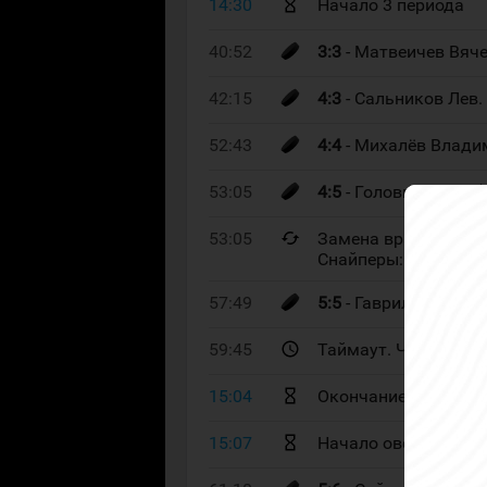
14:30
Начало 3 периода
40:52
3:3
- Матвеичев Вяче
42:15
4:3
- Сальников Лев.
52:43
4:4
- Михалёв Влади
53:05
4:5
- Головнёв Егор 
53:05
Замена вратаря. Ча
Снайперы: 60. Подо
57:49
5:5
- Гаврилов Леони
59:45
Таймаут. Чайка
15:04
Окончание 3 период
15:07
Начало овертайма