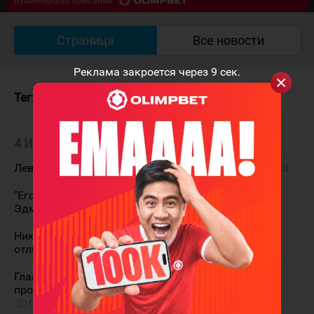
Букмекерская компания
07/08 18:30
Южный Урал - Кулагер
0
:
0
Страница
Все новости
Букмекерская компания
Реклама закроется через
9
сек.
Тег:
Йорктаун Эдмиралс
4 ИЮЛЯ
Лев Крицин: "Я приезжаю с настроем бороться"
0
"Его сложно обыграть". Главный тренер "Йорктаун
Эдмиралс" о подписании Льва Крицина
1
Никита Бабичев: "Этот сезон станет для меня
отличным опытом"
0
Главный тренер "Йорктаун Эдмиралс"
прокомментировал подписание Никиты Бабичева
0