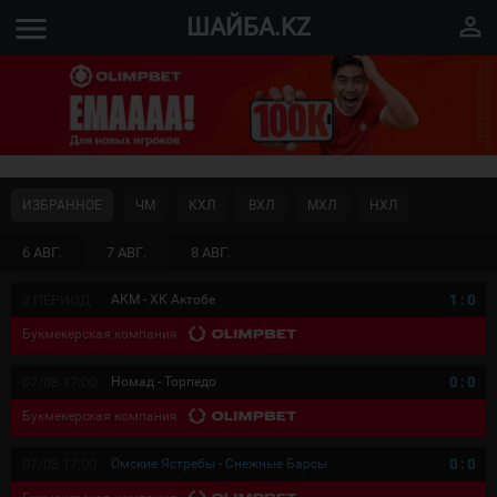
menu
perm_identity
ШАЙБА.KZ
ИЗБРАННОЕ
ЧМ
КХЛ
ВХЛ
МХЛ
НХЛ
6 АВГ.
7 АВГ.
8 АВГ.
2 ПЕРИОД
АКМ - ХК Актобе
1
:
0
Букмекерская компания
07/08 17:00
Номад - Торпедо
0
:
0
Букмекерская компания
07/08 17:00
Омские Ястребы - Снежные Барсы
0
:
0