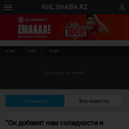
menu
perm_identity
KHL.SHAIBA.KZ
6 АВГ.
7 АВГ.
8 АВГ.
В этот день нет матчей
Страница
Все новости
"Он добавит нам солидности и