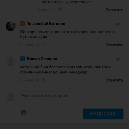
... остальную шушеру также
8 июля, 11:50
Ответить
Ташкенбай Ботанов
#
thumb_up
1
Повторяюсь оставляют тех кто разваливает и это
путь в ни куда
8 июля, 15:13
Ответить
Башир Оспанов
#
thumb_up
0
метал как был беспонтовым защитником ,так и
говнянныи Генеральный менеджер
8 июля, 19:38
Ответить
insert_photo
НАПИСАТЬ