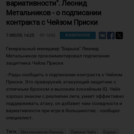
вариативности". Леонид
Метальников - о подписании
контракта с Чейзом Приски
visibility
1042
7 ИЮЛЯ, 14:25
В ИЗБРАННОЕ
Генеральный менеджер "Барыса" Леонид
Метальников прокомментировал подписание
защитника Чейза Приски.
- Рады сообщить о подписании контракта с Чейзом
Приски. Это праворукий, атакующий защитник с
отличным броском и высоким хоккейным IQ. Чейз
хорошо знаком с реалиями лиги, умеет эффективно
поддерживать атаку, он добавит нам солидности и
вариативности при игре в большинстве, - сообщил
специалист.
Теги:
Метальников Леонид
Приски Чейз
Барыс