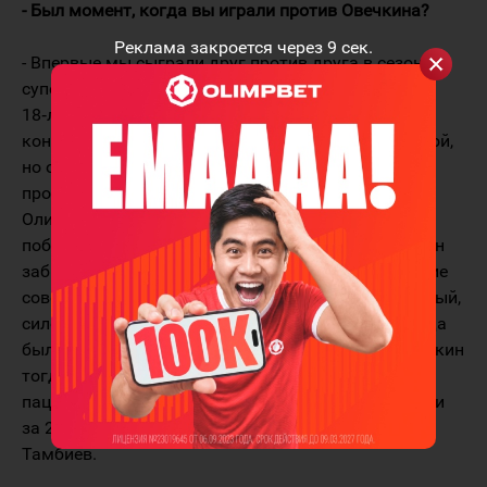
- Был момент, когда вы играли против Овечкина?
Реклама закроется через
9
сек.
- Впервые мы сыграли друг против друга в сезоне
суперлиги‑2003/04, когда я выступал за "Амур", а
18‑летний Саша играл за "Динамо". Помню, был
конец октября, "Лужники". Овечкин совсем молодой,
но он открыл счет уже на четвертой минуте. Мы
проиграли со счетом 2:3. И еще был матч на
Олимпиаде‑2006 в Турине. Тогда сборная России
победила сборную Латвии со счетом 9:2, а Овечкин
забил гол. Саша уже тогда производил впечатление
совершенного форварда. Бежал, бросал, напористый,
силовой, агрессивный, полный здоровья. Уже тогда
было видно, что он далеко пойдет. Овечкин и Малкин
тогда были совсем молодые мотивированные
пацаны, но уже звезды. Многое стерлось из памяти
за 20 лет, но Овечкина я помню хорошо, - сказал
Тамбиев.