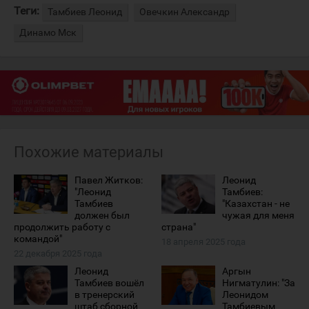
Теги:
Тамбиев Леонид
Овечкин Александр
Динамо Мск
Похожие материалы
Павел Житков:
Леонид
"Леонид
Тамбиев:
Тамбиев
"Казахстан - не
должен был
чужая для меня
продолжить работу с
страна"
командой"
18 апреля 2025 года
22 декабря 2025 года
Леонид
Аргын
Тамбиев вошёл
Нигматулин: "За
в тренерский
Леонидом
штаб сборной
Тамбиевым