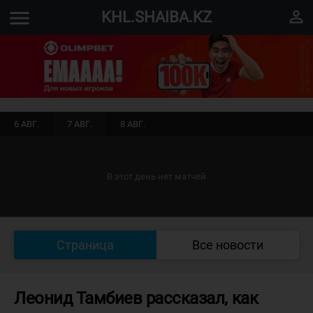
menu
perm_identity
KHL.SHAIBA.KZ
6 АВГ.
7 АВГ.
8 АВГ.
В этот день нет матчей
Страница
Все новости
Леонид Тамбиев рассказал, как