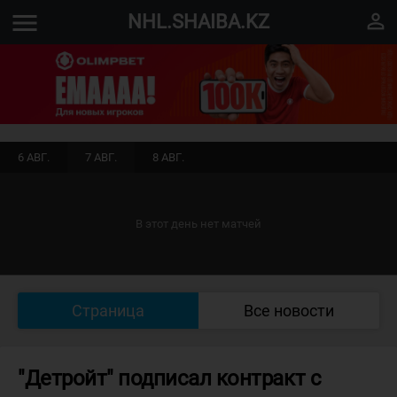
menu
perm_identity
NHL.SHAIBA.KZ
6 АВГ.
7 АВГ.
8 АВГ.
В этот день нет матчей
Страница
Все новости
"Детройт" подписал контракт с