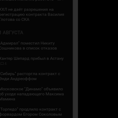
КХЛ не даёт разрешения на
регистрацию контракта Василия
Глотова со СКА
1 АВГУСТА
"Адмирал" поместил Никиту
Сошникова в список отказов
Хантер Шепард прибыл в Астану
4
"Сибирь" расторгла контракт с
Энди Андреоффом
Московское "Динамо" объявило
об уходе нападающего Максима
Мамина
"Торпедо" продлило контракт с
форвардом Егором Соколовым