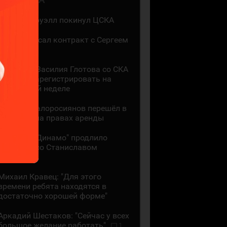
Мак Холлоуэлл покинул ЦСКА
СКА подписал контракт с Сергеем
Ивановым
Контракт Василия Глотова со СКА
должны зарегистрировать на
следующей неделе
Даниил Малоросиянов перешёл в
"Шанхай" на правах аренды
Минское "Динамо" продлило
контракт со Станиславом
Галиевым
Михаил Кравец: "Для этого
времени ребята находятся в
достаточно хорошей форме"
Аркадий Шестаков: "Сейчас у всех
большое желание работать"
1