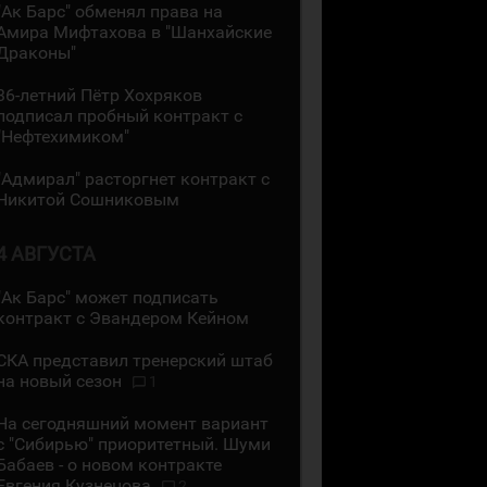
"Ак Барс" обменял права на
Амира Мифтахова в "Шанхайские
Драконы"
36-летний Пётр Хохряков
подписал пробный контракт с
"Нефтехимиком"
"Адмирал" расторгнет контракт с
Никитой Сошниковым
4 АВГУСТА
"Ак Барс" может подписать
контракт с Эвандером Кейном
СКА представил тренерский штаб
на новый сезон
1
На сегодняшний момент вариант
с "Сибирью" приоритетный. Шуми
Бабаев - о новом контракте
Евгения Кузнецова
2