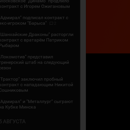
Московское "Динамо" продлило
контракт с Игорем Ожигановым
"Адмирал" подписал контракт с
экс-игроком "Барыса"
2
"Шанхайские Драконы" расторгли
контракт с вратарём Патриком
Рыбаром
"Локомотив" представил
тренерский штаб на следующий
сезон
"Трактор" заключил пробный
контракт с нападающим Никитой
Сошниковым
"Адмирал" и "Металлург" сыграют
на Кубке Минска
5 АВГУСТА