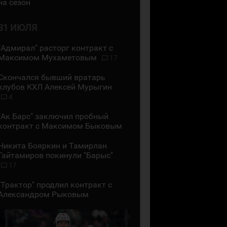
на сезон
31 ИЮЛЯ
"Адмирал" расторг контракт с
Максимом Мухаметовым
17
Скончался бывший вратарь
клубов КХЛ Алексей Мурыгин
4
"Ак Барс" заключил пробный
контракт с Максимом Быковым
Никита Бояркин и Тамирлан
Гайтамиров покинули "Барыс"
17
"Трактор" продлил контракт с
Александром Рыковым