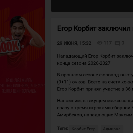
Егор Корбит заключил 
visibility
117
0
comment
29 ИЮНЯ, 15:32
Нападающий Егор Корбит заключ
конца сезона 2026-2027.
В прошлом сезоне форвард выступ
(9+11) очков. Всего на счету хок
Егор Корбит принял участие в 36 
Напомним, в текущем межсезонь
сразу с тремя игроками сборной 
Амирбеков, нападающие Максим
Теги:
Корбит Егор
Адмирал