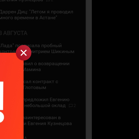
Даррен Диц: "Летом я проводил
много времени в Астане"
3 АВГУСТА
"Лада" подписала пробный
контракт с Дмитрием Шикиным
ЦСКА объявил о возвращении
Максима Мамина
СКА подписал контракт с
Василием Глотовым
"Трактор" предложил Евгению
Кузнецову небольшой оклад
2
"Трактор" заинтересован в
подписании Евгения Кузнецова
2 АВГУСТА