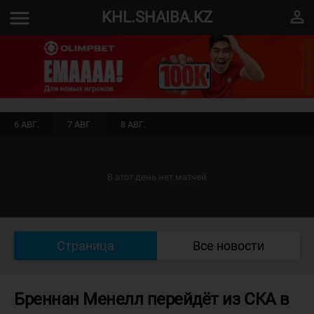
menu
perm_identity
KHL.SHAIBA.KZ
6 АВГ.
7 АВГ.
8 АВГ.
В этот день нет матчей
Страница
Все новости
Бреннан Менелл перейдёт из СКА в