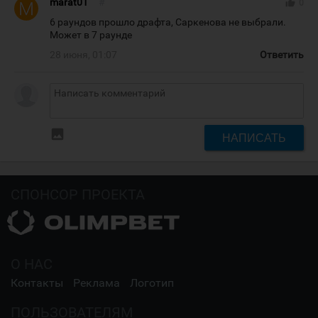
marat01
#
thumb_up
0
6 раундов прошло драфта, Саркенова не выбрали.
Может в 7 раунде
28 июня, 01:07
Ответить
insert_photo
НАПИСАТЬ
СПОНСОР ПРОЕКТА
О НАС
Контакты
Реклама
Логотип
ПОЛЬЗОВАТЕЛЯМ