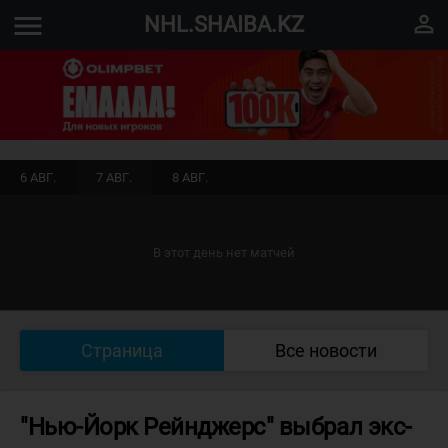
menu
perm_identity
NHL.SHAIBA.KZ
6 АВГ.
7 АВГ.
8 АВГ.
В этот день нет матчей
Страница
Все новости
"Нью-Йорк Рейнджерс" выбрал экс-