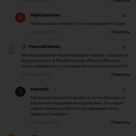
27 июня, 23:14
Ответить
AlgaQazaqstan
#
thumb_up
0
Не вызывали потому что он гражданин России
28 июня, 20:51
Ответить
Николай Михин
#
thumb_up
1
Может дождемся наших молодых парней, которые за
бугром играют, в Казахстане за сборную?В чем я
очень сомневаюсь, с нашими бастыками в хоккее!!!!!
27 июня, 23:56
Ответить
sequoyah
#
thumb_up
0
Как раз их возраст и драфтую, но ни Макыш, ни
Саркенов с Корнеевым не выбраны. Это наши
самые сильные ребята в молодежных лигах
северной Америки
28 июня, 03:19
Ответить