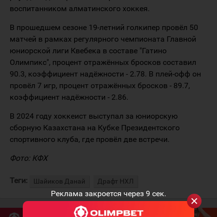
воспитанником алматинского хоккея.
В прошедшем сезоне 19-летний голкипер провёл 50
матчей в рамках регулярного чемпионата Главной
юниорской лиги Квебека в составе "Гатино
Олимпикс", процент отражённых бросков составил
90.3, коэффициент надёжности - 2.78. В плей-офф он
провёл 7 игр, процент отражённых бросков - 89.7,
коэффициент надёжности - 2.86.
В 2024 году хоккеист выступал за юниорскую
сборную Казахстана на Кубке Президентского
спортивного клуба, где провёл две встречи.
Фото: КФХ
Теги:
Шайиков Данай
Драфт НХЛ
Реклама закроется через
8
сек.