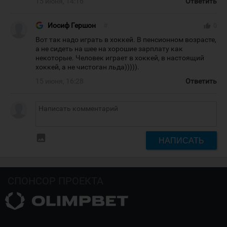
15 июня, 14:16
Ответить
Иосиф Гершон
#
thumb_up
0
Вот так надо играть в хоккей. В пенсионном возрасте,
а не сидеть на шее на хорошие зарплату как
некоторые. Человек играет в хоккей, в настоящий
хоккей, а не чистоган льда))))).
15 июня, 16:28
Ответить
insert_photo
НАПИСАТЬ
СПОНСОР ПРОЕКТА