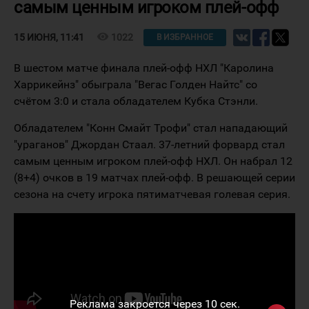
самым ценным игроком плей-офф
visibility
1022
15 ИЮНЯ, 11:41
В ИЗБРАННОЕ
В шестом матче финала плей-офф НХЛ "Каролина
Харрикейнз" обыграла "Вегас Голден Найтс" со
счётом 3:0 и стала обладателем Кубка Стэнли.
Обладателем "Конн Смайт Трофи" стал нападающий
"ураганов" Джордан Стаал. 37-летний форвард стал
самым ценным игроком плей-офф НХЛ. Он набрал 12
(8+4) очков в 19 матчах плей-офф. В решающей серии
сезона на счету игрока пятиматчевая голевая серия.
Реклама закроется через
10
сек.