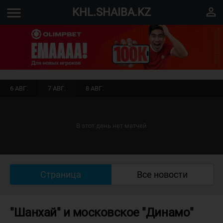
menu
perm_identity
KHL.SHAIBA.KZ
6 АВГ.
7 АВГ.
8 АВГ.
В этот день нет матчей
Страница
Все новости
"Шанхай" и московское "Динамо"