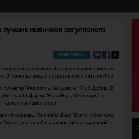
 лучших новичков регулярного
В ИЗБРАННОЕ
азвала символическую сборную лучших новичков
а. В команду вошли представители пяти клубов.
й голкипер "Монреаль Канадиенс" Якуб Добеш. В
 Мэттью Шефер из "Нью-Йорк Айлендерс" и
 "Каролины Харрикейнз".
ский форвард "Анахайм Дакс" Беккетт Сеннеке,
 "Сент-Луис Блюз" и российский нападающий