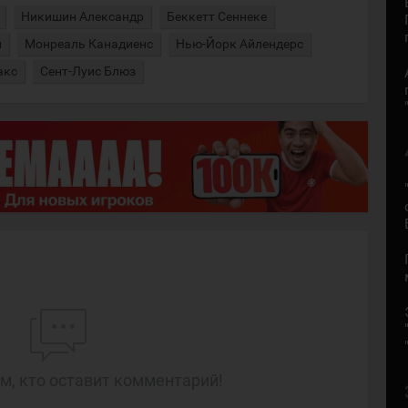
Никишин Александр
Беккетт Сеннеке
н
Монреаль Канадиенс
Нью-Йорк Айлендерс
акс
Сент-Луис Блюз
м, кто оставит комментарий!