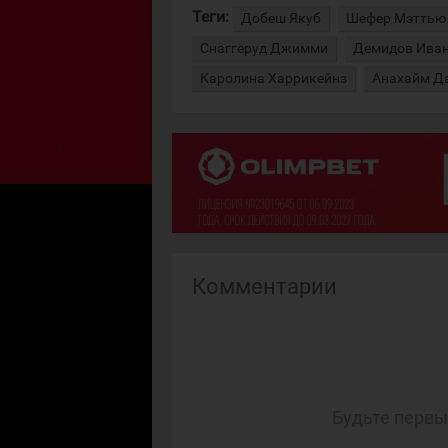
Теги:
Добеш Якуб
Шефер Мэттью
Снаггеруд Джимми
Демидов Ива
Каролина Харрикейнз
Анахайм Д
Комментарии
Будьте первы