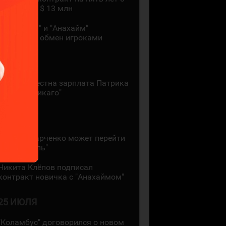
зарплатой $ 13 млн
"Монреаль" и "Анахайм"
произвели обмен игроками
27 ИЮЛЯ
Стала известна зарплата Патрика
Кейна в "Чикаго"
26 ИЮЛЯ
Кирилл Марченко может перейти
в "Монреаль"
Никита Клёпов подписал
контракт новичка с "Анахаймом"
25 ИЮЛЯ
"Коламбус" договорился о новом