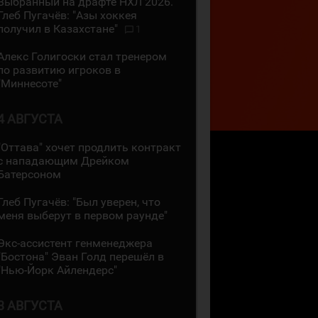
Выбранный на драфте НХЛ 2026.
Глеб Пугачёв: "Азы хоккея
получил в Казахстане"
1
Алекс Голигоски стал тренером
по развитию игроков в
"Миннесоте"
4 АВГУСТА
"Оттава" хочет продлить контракт
с нападающим Дрейком
Батерсоном
Глеб Пугачёв: "Был уверен, что
меня выберут в первом раунде"
Экс-ассистент генменеджера
"Бостона" Эван Голд перешёл в
"Нью-Йорк Айлендерс"
3 АВГУСТА