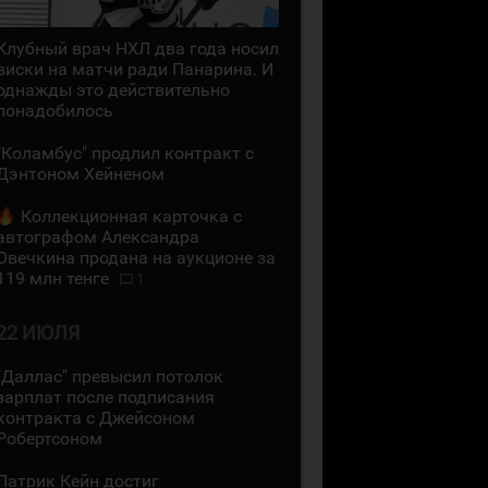
Клубный врач НХЛ два года носил
виски на матчи ради Панарина. И
однажды это действительно
понадобилось
"Коламбус" продлил контракт с
Дэнтоном Хейненом
Коллекционная карточка с
автографом Александра
Овечкина продана на аукционе за
119 млн тенге
1
22 ИЮЛЯ
"Даллас" превысил потолок
зарплат после подписания
контракта с Джейсоном
Робертсоном
Патрик Кейн достиг