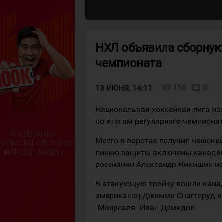
НХЛ объявила сборную
чемпионата
visibility
110
0
comment
13 ИЮНЯ, 14:11
Национальная хоккейная лига н
по итогам регулярного чемпионат
Место в воротах получил чешски
линию защиты включены канадец
россиянин Александр Никишин из
В атакующую тройку вошли канад
американец Джимми Снаггеруд из
"Монреаля" Иван Демидов.