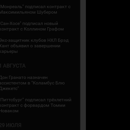
"Монреаль" подписал контракт с
Максимильяном Шубером
"Сан-Хосе" подписал новый
контракт с Коллином Графом
Экс-защитник клубов НХЛ Брэд
Хант объявил о завершении
карьеры
1 АВГУСТА
Дон Гранато назначен
ассистентом в "Коламбус Блю
Джекетс"
"Питтсбург" подписал трёхлетний
контракт с форвардом Томми
Новаком
29 ИЮЛЯ