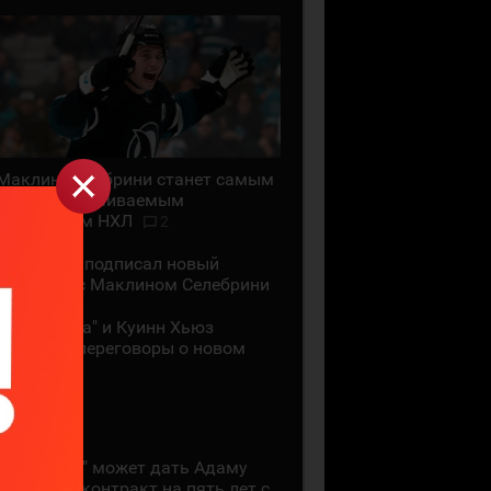
Маклин Селебрини станет самым
высокооплачиваемым
хоккеистом НХЛ
2
"Сан-Хосе" подписал новый
контракт с Маклином Селебрини
"Миннесота" и Куинн Хьюз
проведут переговоры о новом
контракте
28 ИЮЛЯ
"Коламбус" может дать Адаму
Фантилли контракт на пять лет с