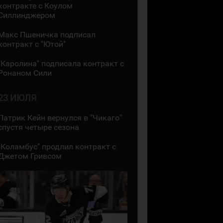
контракте с Коулом
Силлинджером
Макс Пшеничка подписал
контракт с "Ютой"
"Каролина" подписала контракт с
Ронаном Сили
23 ИЮЛЯ
Патрик Кейн вернулся в "Чикаго"
спустя четыре сезона
"Коламбус" продлил контракт с
Джетом Гривсом