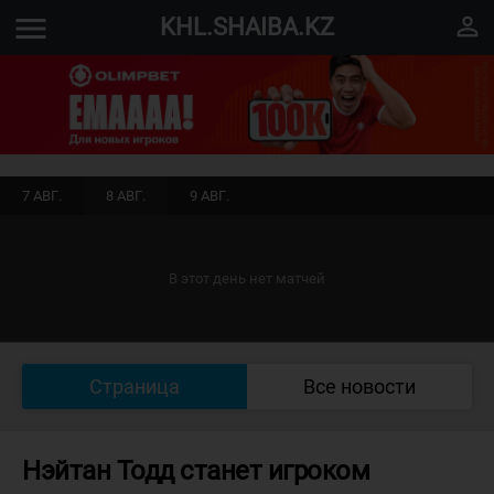
menu
perm_identity
KHL.SHAIBA.KZ
7 АВГ.
8 АВГ.
9 АВГ.
В этот день нет матчей
Страница
Все новости
Нэйтан Тодд станет игроком