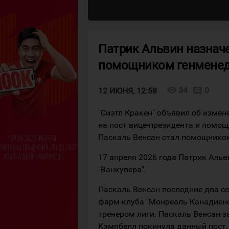
Патрик Альвин назнач
помощником генменед
visibility
34
0
comment
12 ИЮНЯ, 12:58
"Сиэтл Кракен" объявил об изме
на пост вице-президента и помо
Паскаль Венсан стал помощником
17 апреля 2026 года Патрик Альв
"Ванкувера".
Паскаль Венсан последние два се
фарм-клуба "Монреаль Канадиенс"
тренером лиги. Паскаль Венсан з
Кэмпбелл покинула данный пост.