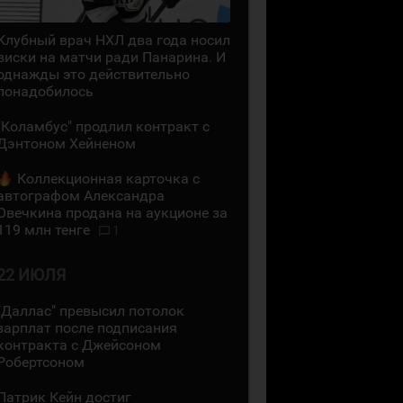
Клубный врач НХЛ два года носил
виски на матчи ради Панарина. И
однажды это действительно
понадобилось
"Коламбус" продлил контракт с
Дэнтоном Хейненом
Коллекционная карточка с
автографом Александра
Овечкина продана на аукционе за
119 млн тенге
1
22 ИЮЛЯ
"Даллас" превысил потолок
зарплат после подписания
контракта с Джейсоном
Робертсоном
Патрик Кейн достиг