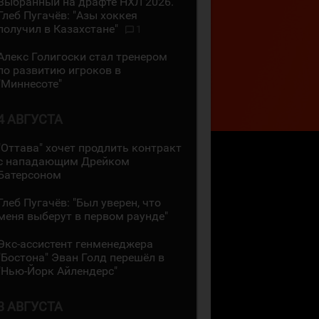
Выбранный на драфте НХЛ 2026.
Глеб Пугачёв: "Азы хоккея
получил в Казахстане"
1
Алекс Голигоски стал тренером
по развитию игроков в
"Миннесоте"
4 АВГУСТА
"Оттава" хочет продлить контракт
с нападающим Дрейком
Батерсоном
Глеб Пугачёв: "Был уверен, что
меня выберут в первом раунде"
Экс-ассистент генменеджера
"Бостона" Эван Голд перешёл в
"Нью-Йорк Айлендерс"
3 АВГУСТА