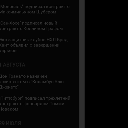
"Монреаль" подписал контракт с
Максимильяном Шубером
"Сан-Хосе" подписал новый
контракт с Коллином Графом
Экс-защитник клубов НХЛ Брэд
Хант объявил о завершении
карьеры
1 АВГУСТА
Дон Гранато назначен
ассистентом в "Коламбус Блю
Джекетс"
"Питтсбург" подписал трёхлетний
контракт с форвардом Томми
Новаком
29 ИЮЛЯ