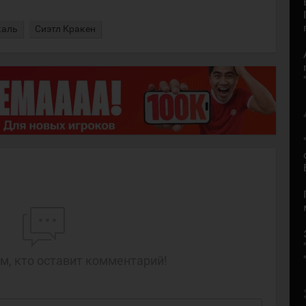
каль
Сиэтл Кракен
м, кто оставит комментарий!