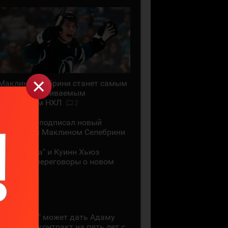
Маклин Селебрини станет самым
высокооплачиваемым
хоккеистом НХЛ
2
"Сан-Хосе" подписал новый
контракт с Маклином Селебрини
"Миннесота" и Куинн Хьюз
проведут переговоры о новом
контракте
28 ИЮЛЯ
"Коламбус" может дать Адаму
Фантилли контракт на пять лет с