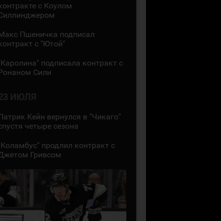
контракте с Коулом
Силлинджером
Макс Пшеничка подписал
контракт с "Ютой"
"Каролина" подписала контракт с
Ронаном Сили
23 ИЮЛЯ
Патрик Кейн вернулся в "Чикаго"
спустя четыре сезона
"Коламбус" продлил контракт с
Джетом Гривсом