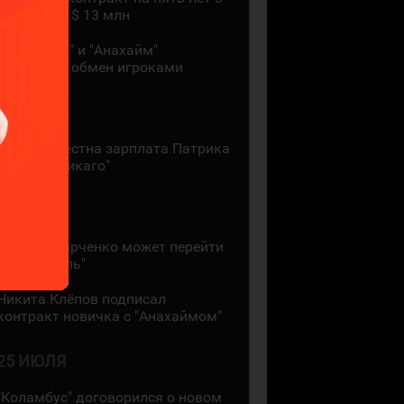
зарплатой $ 13 млн
"Монреаль" и "Анахайм"
произвели обмен игроками
27 ИЮЛЯ
Стала известна зарплата Патрика
Кейна в "Чикаго"
26 ИЮЛЯ
Кирилл Марченко может перейти
в "Монреаль"
Никита Клёпов подписал
контракт новичка с "Анахаймом"
25 ИЮЛЯ
"Коламбус" договорился о новом