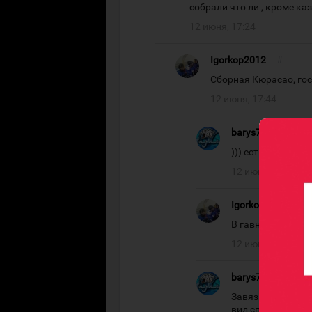
собрали что ли , кроме каз
12 июня, 17:24
Igorkop2012
#
Сборная Кюрасао, гос
12 июня, 17:44
barys7777
#
))) есть такое . 
12 июня, 17:52
Igorkop2012
#
В гавнотоп играт
12 июня, 19:21
barys7777
#
Завязывай.... фут
вид спорта ... хо