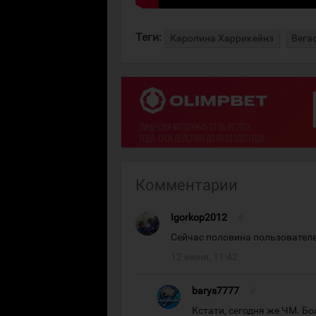
Теги:
Каролина Харрикейнз
Вега
Комментарии
Igorkop2012
#
Сейчас половина пользователе
12 июня, 11:42
barys7777
#
Кстати, сегодня же ЧМ. Бо