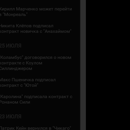
Кирилл Марченко может перейти
в "Монреаль"
Никита Клёпов подписал
контракт новичка с "Анахаймом"
25 ИЮЛЯ
"Коламбус" договорился о новом
контракте с Коулом
Силлинджером
Макс Пшеничка подписал
контракт с "Ютой"
"Каролина" подписала контракт с
Ронаном Сили
23 ИЮЛЯ
Патрик Кейн вернулся в "Чикаго"