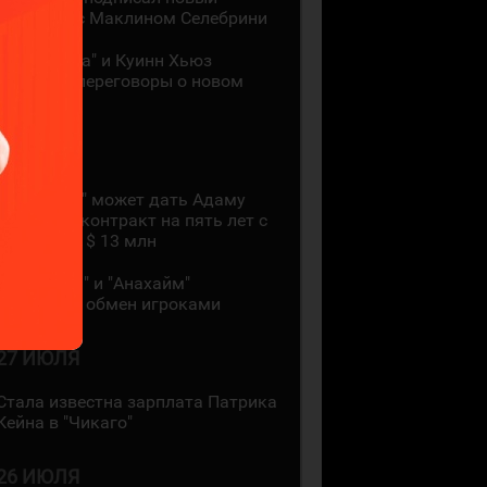
контракт с Маклином Селебрини
"Миннесота" и Куинн Хьюз
проведут переговоры о новом
контракте
28 ИЮЛЯ
"Коламбус" может дать Адаму
Фантилли контракт на пять лет с
зарплатой $ 13 млн
"Монреаль" и "Анахайм"
произвели обмен игроками
27 ИЮЛЯ
Стала известна зарплата Патрика
Кейна в "Чикаго"
26 ИЮЛЯ