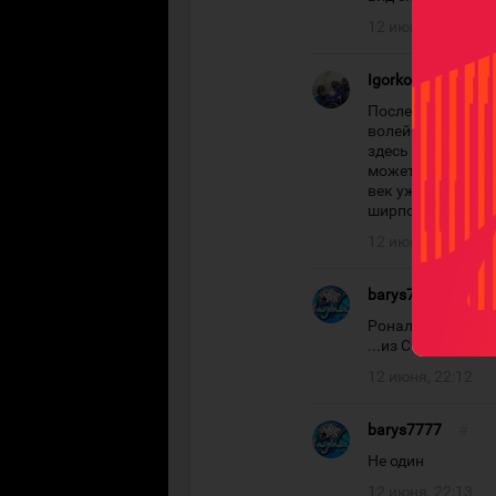
12 июня, 20:18
Igorkop2012
#
После хоккея, дл
волейбол и баске
здесь творцы сво
может быть Зидан
век уже не видел
ширпотреб.
12 июня, 22:08
barys7777
#
Рональдиньо. Куд
...из СССР нравил
12 июня, 22:12
barys7777
#
Не один
12 июня, 22:13