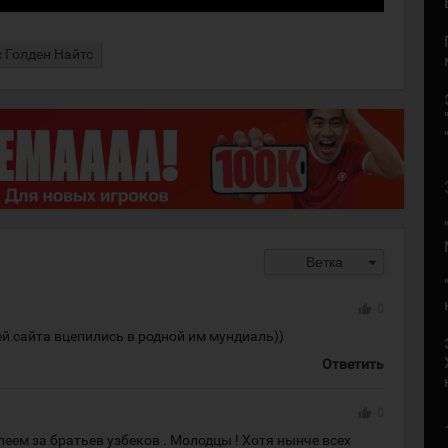
с Голден Найтс
arrow_drop_down
Ветка
thumb_up
0
й сайта вцепились в родной им мундиаль))
Ответить
thumb_up
0
леем за братьев узбеков . Молодцы ! Хотя нынче всех