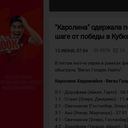
"Каролина" одержала п
шаге от победы в Кубк
visibility
3078
13
comment
12 ИЮНЯ, 07:54
В пятом матче серии в рамках ф
обыграла "Вегас Голден Найтс".
Каролина Харрикейнз - Вегас Голден
0:1 - Дорофеев (Айкел, Гертл) - 06:
1:1 - Стаал (Элерс, Джарвис) - 11:
2:1 - Свечников (Гостисбер, Элерс)
3:1 - Ахо (Уокер, Мартинук) - 37:51
4:1 - Свечников (Элерс, Гостисбер)
4:2 - Дорофеев (Теодор, Айкел) - 5