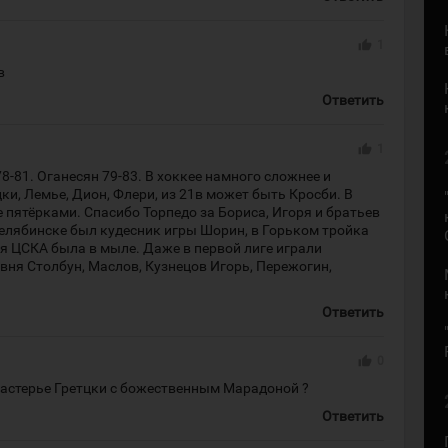
thumb_up
1
в
Ответить
thumb_up
1
-81. Оганесян 79-83. В хоккее намного сложнее и
цки, Лемье, Дион, Флери, из 21в может быть Кросби. В
 пятёрками. Спасибо Торпедо за Бориса, Игоря и братьев
елябинске был кудесник игры Шорин, в Горьком тройка
я ЦСКА была в мыле. Даже в первой лиге играли
ня Столбун, Маслов, Кузнецов Игорь, Пережогин,
Ответить
thumb_up
0
астерье Гретцки с божественным Марадоной ?
Ответить