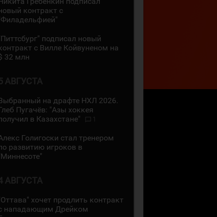
Никита Гребёнкин подписал
новый контракт с
"Филадельфией"
"Питтсбург" подписал новый
контракт с Вилле Койвуненом на
$ 32 млн
5 АВГУСТА
Выбранный на драфте НХЛ 2026.
Глеб Пугачёв: "Азы хоккея
получил в Казахстане"
1
Алекс Голигоски стал тренером
по развитию игроков в
"Миннесоте"
4 АВГУСТА
"Оттава" хочет продлить контракт
с нападающим Дрейком