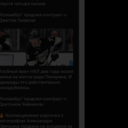
спустя четыре сезона
"Коламбус" продлил контракт с
Джетом Гривсом
Клубный врач НХЛ два года носил
виски на матчи ради Панарина. И
однажды это действительно
понадобилось
"Коламбус" продлил контракт с
Дэнтоном Хейненом
Коллекционная карточка с
автографом Александра
Овечкина продана на аукционе за