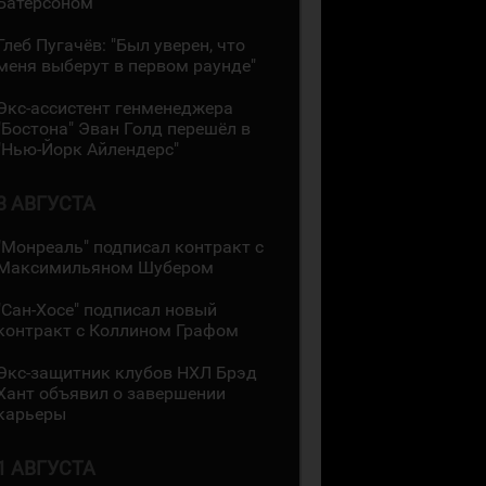
Батерсоном
Глеб Пугачёв: "Был уверен, что
меня выберут в первом раунде"
Экс-ассистент генменеджера
"Бостона" Эван Голд перешёл в
"Нью-Йорк Айлендерс"
3 АВГУСТА
"Монреаль" подписал контракт с
Максимильяном Шубером
"Сан-Хосе" подписал новый
контракт с Коллином Графом
Экс-защитник клубов НХЛ Брэд
Хант объявил о завершении
карьеры
1 АВГУСТА