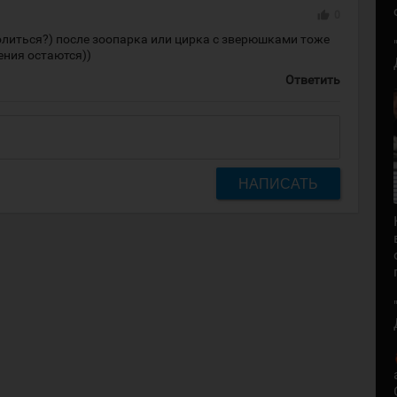
thumb_up
0
олиться?) после зоопарка или цирка с зверюшками тоже
ения остаются))
Ответить
НАПИСАТЬ