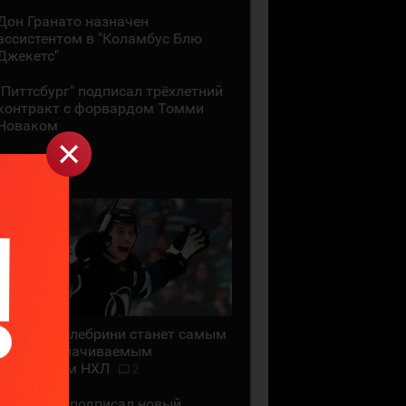
Дон Гранато назначен
ассистентом в "Коламбус Блю
Джекетс"
"Питтсбург" подписал трёхлетний
контракт с форвардом Томми
Новаком
29 ИЮЛЯ
Маклин Селебрини станет самым
высокооплачиваемым
хоккеистом НХЛ
2
"Сан-Хосе" подписал новый