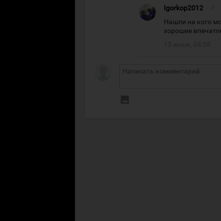
Igorkop2012
#
Нашли на кого м
хорошие впечатл
13 июня, 04:59
insert_photo