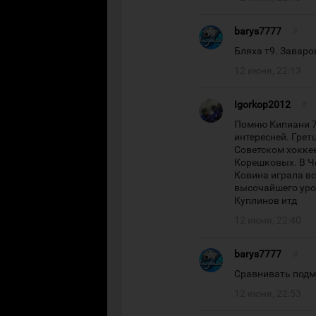
barys7777
#
Бляха т9. Заваро
12 июня, 22:13
Igorkop2012
#
Помню Кипиани 78
интересней. Грет
Советском хоккее
Корешковых. В Ч
Ковина играла вс
высочайшего уров
Куплинов итд
12 июня, 22:40
barys7777
#
Сравнивать подм
12 июня, 22:53