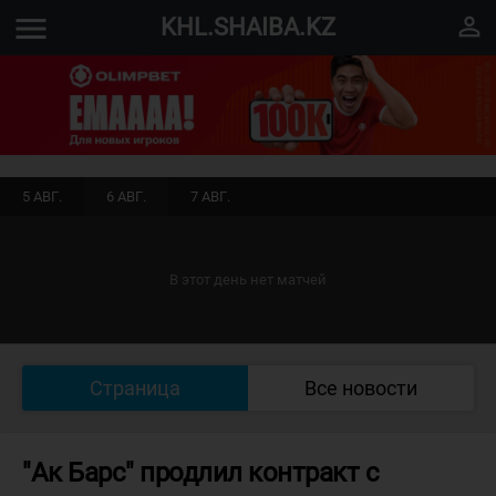
menu
perm_identity
KHL.SHAIBA.KZ
5 АВГ.
6 АВГ.
7 АВГ.
В этот день нет матчей
Страница
Все новости
"Ак Барс" продлил контракт с