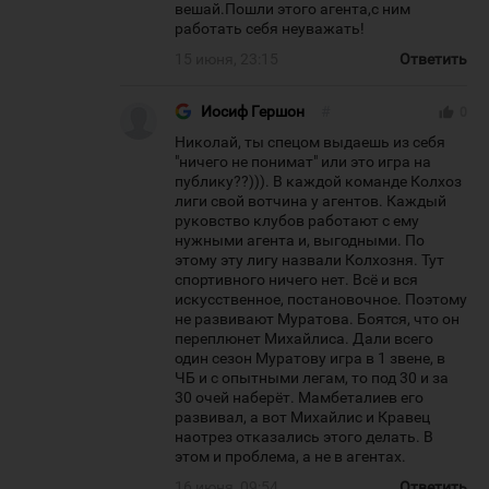
вешай.Пошли этого агента,с ним
работать себя неуважать!
15 июня, 23:15
Ответить
Иосиф Гершон
#
thumb_up
0
Николай, ты спецом выдаешь из себя
"ничего не понимат" или это игра на
публику??))). В каждой команде Колхоз
лиги свой вотчина у агентов. Каждый
руковство клубов работают с ему
нужными агента и, выгодными. По
этому эту лигу назвали Колхозня. Тут
спортивного ничего нет. Всё и вся
искусственное, постановочное. Поэтому
не развивают Муратова. Боятся, что он
переплюнет Михайлиса. Дали всего
один сезон Муратову игра в 1 звене, в
ЧБ и с опытными легам, то под 30 и за
30 очей наберёт. Мамбеталиев его
развивал, а вот Михайлис и Кравец
наотрез отказались этого делать. В
этом и проблема, а не в агентах.
16 июня, 09:54
Ответить