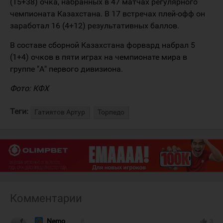
(15+38) очка, набранных в 47 матчах регулярного
чемпионата Казахстана. В 17 встречах плей-офф он
заработал 16 (4+12) результативных баллов.
В составе сборной Казахстана форвард набрал 5
(1+4) очков в пяти играх на чемпионате мира в
группе "А" первого дивизиона.
Фото: КФХ
Теги:
Гатиятов Артур
Торпедо
Комментарии
Nemo __
#
thumb_up
3