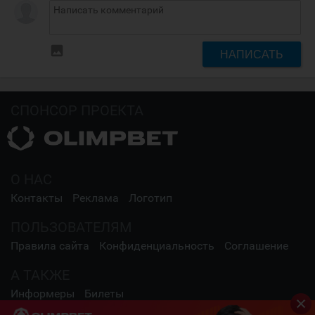
insert_photo
НАПИСАТЬ
СПОНСОР ПРОЕКТА
О НАС
Контакты
Реклама
Логотип
ПОЛЬЗОВАТЕЛЯМ
Правила сайта
Конфиденциальность
Соглашение
А ТАКЖЕ
Информеры
Билеты