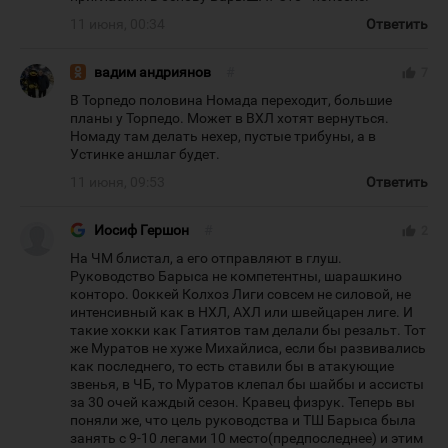
11 июня, 00:34
Ответить
вадим андриянов
#
thumb_up
7
В Торпедо половина Номада переходит, большие
планы у Торпедо. Может в ВХЛ хотят вернуться.
Номаду там делать нехер, пустые трибуны, а в
Устинке аншлаг будет.
11 июня, 09:53
Ответить
Иосиф Гершон
#
thumb_up
2
На ЧМ блистал, а его отправляют в глуш.
Руководство Барыса не компетентны, шарашкино
конторо. 0оккей Колхоз Лиги совсем не силовой, не
интенсивный как в НХЛ, АХЛ или швейцарен лиге. И
такие хокки как Гатиятов там делали бы резальт. Тот
же Муратов не хуже Михайлиса, если бы развивались
как последнего, то есть ставили бы в атакующие
звенья, в ЧБ, то Муратов клепал бы шайбы и ассисты
за 30 очей каждый сезон. Кравец физрук. Теперь вы
поняли же, что цель руководства и ТШ Барыса была
занять с 9-10 легами 10 место(предпоследнее) и этим