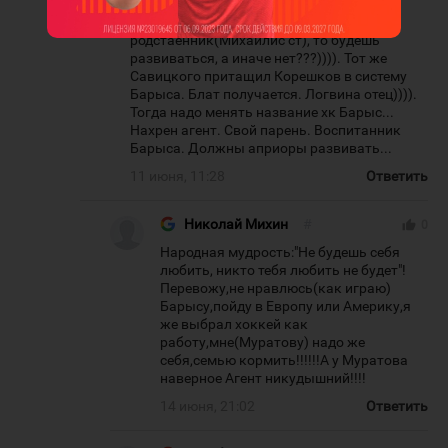
То есть если в Барысе работает земляк и
друг твоего отца(Иванищев) или тренер
родстаенник(Михайлис ст), то будешь
развиваться, а иначе нет???)))). Тот же
Савицкого притащил Корешков в систему
Барыса. Блат получается. Логвина отец)))).
Тогда надо менять название хк Барыс...
Нахрен агент. Свой парень. Воспитанник
Барыса. Должны априоры развивать...
11 июня, 11:28
Ответить
Николай Михин
#
thumb_up
0
Народная мудрость:"Не будешь себя
любить, никто тебя любить не будет"!
Перевожу,не нравлюсь(как играю)
Барысу,пойду в Европу или Америку,я
же выбрал хоккей как
работу,мне(Муратову) надо же
себя,семью кормить!!!!!!А у Муратова
наверное Агент никудышний!!!!
14 июня, 21:02
Ответить