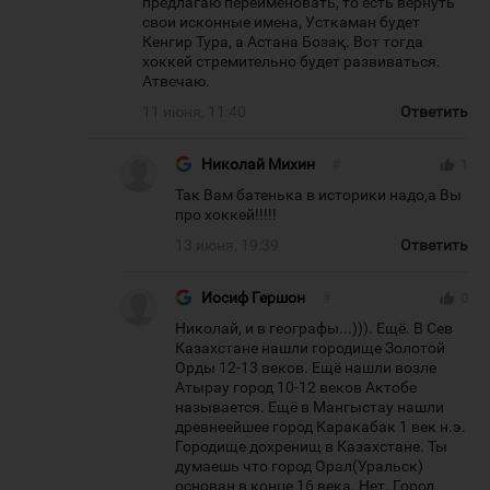
предлагаю переименовать, то есть вернуть
свои исконные имена, Усткаман будет
Кенгир Тура, а Астана Бозақ. Вот тогда
хоккей стремительно будет развиваться.
Атвечаю.
11 июня, 11:40
Ответить
Николай Михин
#
thumb_up
1
Так Вам батенька в историки надо,а Вы
про хоккей!!!!!
13 июня, 19:39
Ответить
Иосиф Гершон
#
thumb_up
0
Николай, и в географы...))). Ещё. В Сев
Казахстане нашли городище Золотой
Орды 12-13 веков. Ещё нашли возле
Атырау город 10-12 веков Актобе
называется. Ещё в Мангыстау нашли
древнеейшее город Каракабак 1 век н.э.
Городище дохренищ в Казахстане. Ты
думаешь что город Орал(Уральск)
основан в конце 16 века. Нет. Город