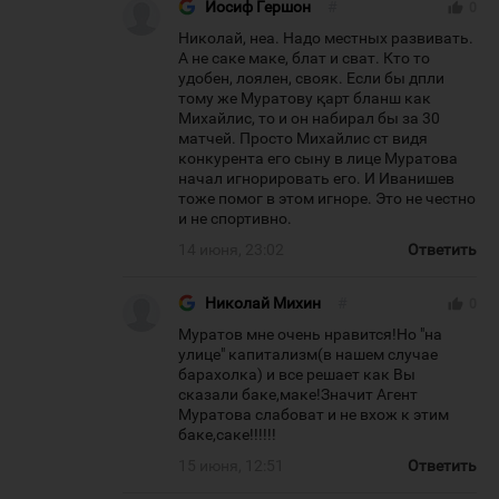
Иосиф Гершон
#
thumb_up
0
Николай, неа. Надо местных развивать.
А не саке маке, блат и сват. Кто то
удобен, лоялен, свояк. Если бы дпли
тому же Муратову қарт бланш как
Михайлис, то и он набирал бы за 30
матчей. Просто Михайлис ст видя
конкурента его сыну в лице Муратова
начал игнорировать его. И Иванишев
тоже помог в этом игноре. Это не честно
и не спортивно.
14 июня, 23:02
Ответить
Николай Михин
#
thumb_up
0
Муратов мне очень нравится!Но "на
улице" капитализм(в нашем случае
барахолка) и все решает как Вы
сказали баке,маке!Значит Агент
Муратова слабоват и не вхож к этим
баке,саке!!!!!!
15 июня, 12:51
Ответить