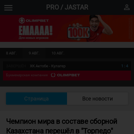
menu
perm_identity
PRO / JASTAR
8 АВГ.
9 АВГ.
10 АВГ.
ЗАВЕРШЁН
ХК Актобе - Кулагер
1
:
4
Букмекерская компания
Страница
Все новости
Чемпион мира в составе сборной
Казахстана перешёл в "Торпедо"