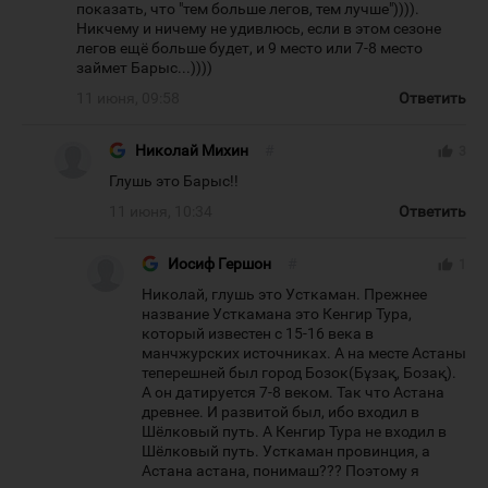
показать, что "тем больше легов, тем лучше")))).
Никчему и ничему не удивлюсь, если в этом сезоне
легов ещё больше будет, и 9 место или 7-8 место
займет Барыс...))))
11 июня, 09:58
Ответить
Николай Михин
#
thumb_up
3
Глушь это Барыс!!
11 июня, 10:34
Ответить
Иосиф Гершон
#
thumb_up
1
Николай, глушь это Усткаман. Прежнее
название Усткамана это Кенгир Тура,
который известен с 15-16 века в
манчжурских источниках. А на месте Астаны
теперешней был город Бозок(Бұзақ, Бозақ).
А он датируется 7-8 веком. Так что Астана
древнее. И развитой был, ибо входил в
Шёлковый путь. А Кенгир Тура не входил в
Шёлковый путь. Усткаман провинция, а
Астана астана, понимаш??? Поэтому я