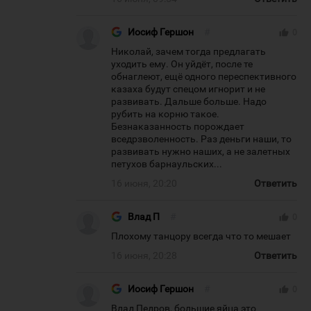
Иосиф Гершон
#
thumb_up
0
Николай, зачем тогда предлагать
уходить ему. Он уйдёт, после те
обнаглеют, ещё одного переспективного
казаха будут спецом игнорит и не
развивать. Дальше больше. Надо
рубить на корню такое.
Безнаказанность порождает
вседрзволенность. Раз деньги наши, то
развивать нужно наших, а не залетных
петухов барнаульских...
16 июня, 20:20
Ответить
Влад П
#
thumb_up
0
Плохому танцору всегда что то мешает
16 июня, 20:28
Ответить
Иосиф Гершон
#
thumb_up
0
Влад Педров, большие яйца это