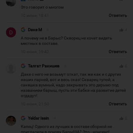
Это говорит о многом
10 июня, 18:41
Ответить
Dаке М
#
thumb_up
4
А почему не в Барыс? Скворец не хочет видеть
местных в составе.
10 июня, 19:42
Ответить
Талгат Ракишев
#
thumb_up
6
Даке с него не возьмут откат, так же как и с других
наших парней, вот и весь сказ! Скварец тупой, а
сакешка вумный, надо закрывать это дерьмо под
названием барыш, пусть эти бабки на развитие детей
отдадут!
10 июня, 21:50
Ответить
Yeldar Issin
#
thumb_up
2
Капец! Одного из лучших в составе сборной не
пригласили в основу БарыША? Это - нонсенс!