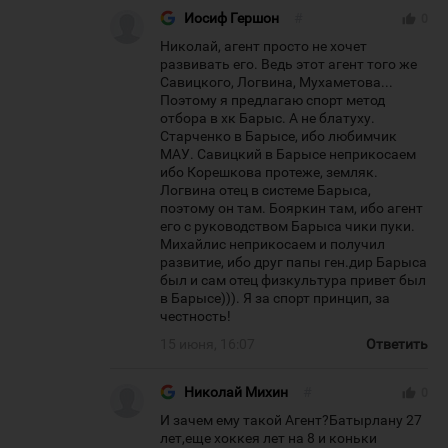
Иосиф Гершон
#
thumb_up
0
Николай, агент просто не хочет
развивать его. Ведь этот агент того же
Савицкого, Логвина, Мухаметова...
Поэтому я предлагаю спорт метод
отбора в хк Барыс. А не блатуху.
Старченко в Барысе, ибо любимчик
МАУ. Савицкий в Барысе неприкосаем
ибо Корешкова протеже, земляк.
Логвина отец в системе Барыса,
поэтому он там. Бояркин там, ибо агент
его с руководством Барыса чики пуки.
Михайлис неприкосаем и получил
развитие, ибо друг папы ген.дир Барыса
был и сам отец физкультура привет был
в Барысе))). Я за спорт принцип, за
честность!
15 июня, 16:07
Ответить
Николай Михин
#
thumb_up
0
И зачем ему такой Агент?Батырлану 27
лет,еще хоккея лет на 8 и коньки