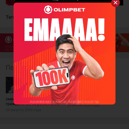
Теги:
Барыс
Логвин Всеволод
Уиллман Макс
Похожие материалы
Перспективный
Всеволод
хоккеист
Логвин
"Барыса"
подписал
неожиданно
контракт с
сменил казахстанское
"Барысом" на два года
гражданство на российское
28 июня 2024 года
20 августа 2024 года