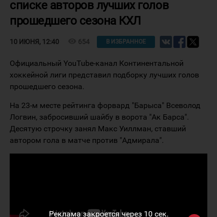
списке авторов лучших голов
прошедшего сезона КХЛ
visibility
654
10 ИЮНЯ, 12:40
В ИЗБРАННОЕ
Официальный YouTube-канал Континентальной
хоккейной лиги представил подборку лучших голов
прошедшего сезона.
На 23-м месте рейтинга форвард "Барыса" Всеволод
Логвин, забросивший шайбу в ворота "Ак Барса".
Десятую строчку занял Макс Уиллман, ставший
автором гола в матче против "Адмирала".
Реклама закроется через
10
сек.