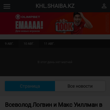
menu
perm_identity
KHL.SHAIBA.KZ
9 АВГ.
10 АВГ.
11 АВГ.
В этот день нет матчей
Страница
Все новости
Всеволод Логвин и Макс Уиллман в