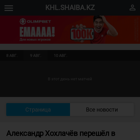
menu
perm_identity
KHL.SHAIBA.KZ
8 АВГ.
9 АВГ.
10 АВГ.
В этот день нет матчей
Страница
Все новости
Александр Хохлачёв перешёл в