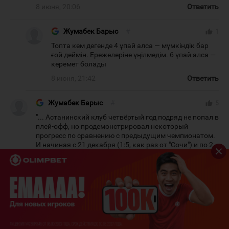
8 июня, 20:06
Ответить
Жумабек Барыс
#
thumb_up
1
Топта кем дегенде 4 ұпай алса — мүмкіндік бар
ғой деймін. Ережелеріне үңілмедім. 6 ұпай алса —
керемет болады
8 июня, 21:42
Ответить
Жумабек Барыс
#
thumb_up
5
"... Астанинский клуб четвёртый год подряд не попал в
плей-офф, но продемонстрировал некоторый
прогресс по сравнению с предыдущим чемпионатом.
И начиная с 21 декабря (1:5, как раз от "Сочи") и по 2
февраля астанчане проиграли 15 встреч из 17, в том
числе 13 в основное время." — это огромный прогресс
гт кравца. 😂😂😂😂 статья заказная от которой
тошнит
8 июня, 21:34
Ответить
Талгат Ракишев
#
thumb_up
3