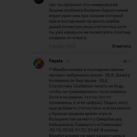
так ты признает что немировский
буцаев скабелка болякин барыс сними
играл хуже чем при галыме который
еше и состав имел на много слабее
давай посмотри свою статистику хотя
ты уже наверное ее посмотреть поэтому
уходишь от ответа
9 июня, 19:02
Ответить
Payats
#
thumb_up
0
У Мамбеталиева в последнем сезоне
процент набранных очков - 26,9. Даже у
Болякина он был выше - 30,4.
Статистику Скабелки писать не буду,
чтобы не травмировать твою психику.
Хотя я не уверен, что ты что то
понимаешь в этих цифрах) Ладно, могу
еще добавить статистики: в этом сезоне
у Кравца среднее время игры в
большинстве за матч у Омирбекова,
Кайыржана, Савицкого и Симонова -
-02:10, 02:03, 01:52, 01:44. В сезоне
Мамбеталиева ни один казахстанец в