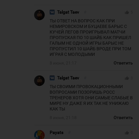
Talgat Taev
#
thumb_up
5
ТЫ ОТВЕТ НА ВОПРОС КАК ПРИ
НЕМИРОВСКОМ И БУЦАЕВЕ БАРЫС С
КУЧЕЙ ЛЕГОВ ПРОИГРЫВАЛ МАТЧИ
ПРОПУСКАЯ ПО 10 ШАЙБ КАК ПРИШЕЛ
ГАЛЫМ НЕ ОДНОЙ ИГРЫ БАРЫС НЕ
ПРОПУСТИЛ 10 ШАЙБ ВРОДЕ ПРИ ТОМ
ИГРАЯ С МОЛОДЫМИ
8 июня, 21:17
Ответить
Talgat Taev
#
thumb_up
3
ТЫ СВОИМИ ПРОВОКАЦИОННЫМИ
ВОПРОСАМИ ПОЗОРИШЬ РОСС
ТРЕНЕРОВ ХОТЯ ОНИ САМЫЕ СЛАБЫЕ В
МИРЕ НУ ДАЖЕ Я ИХ ТАК НЕ УНИЖАЮ
КАК ТЫ
8 июня, 21:18
Ответить
Payats
#
thumb_up
0