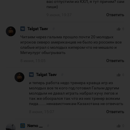
вас отпустили из КХЛ, я тут причем? сам
пиши)
9 июня, 19:37
Ответить
Talgat Taev
#
thumb_up
6
Читаем через галыма прошло почти 20 молодых
игроков северо американцев не было из россиян все
слабые играл с молодых кипером что не мешало и
Метиулург обыгрывать
8 июня, 15:05
Ответить
Talgat Taev
#
thumb_up
6
и теперь работа недо тренера кравца игр из
молодых все те кого год готовил Галым другим
молодым не давал играть набрал кучу легов и
так же обосрался так что из них тренер всяким
пида.......ненавистникам Казахстана не отвечать
8 июня, 15:07
Ответить
Nemo __
#
thumb_up
0