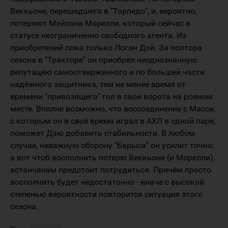
Веккьоне, перешедшего в "Торпедо", и, вероятно,
потеряют Мэйсона Морелли, который сейчас в
статусе неограниченно свободного агента. Из
приобретений пока только Логан Дэй. За полтора
сезона в "Тракторе" он приобрёл неоднозначную
репутацию самоотверженного и по большей части
надёжного защитника, тем не менее время от
времени "привозящего" гол в свои ворота на ровном
месте. Вполне возможно, что воссоединение с Масси,
с которым он в своё время играл в АХЛ в одной паре,
поможет Дэю добавить стабильности. В любом
случае, неважную оборону "Барыса" он усилит точно;
а вот чтоб восполнить потерю Веккьоне (и Морелли),
астанчанам предстоит потрудиться. Причём просто
восполнить будет недостаточно - иначе с высокой
степенью вероятности повторится ситуация этого
сезона.