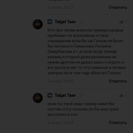
9 июня, 18:13
Ответить
Talgat Taev
#
thumb_up
1
Кто при твоем жалком тренере кравце
прибавил он жалкийкак и твои
оправдание если бы не Галым не было
бы не какого Симонова Логвина
Омирбекова и т д твой не до тренер
кравец который даже росиянам не
нужен другим не давал шанс с играть и
его заслуги нет то что симонов и логвин
заиграл их в том году обкатал Галым
9 июня, 18:48
Ответить
Talgat Taev
#
thumb_up
1
если ты твой недо тренер имел бы
состав что у галыма он бы еше хуже
выступил в кхл
9 июня, 18:49
Ответить