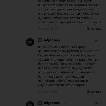
скабелка с любим составом будет
выиграват а как даже не такой сильный
состав так сраху стал везде срать я
писал еше когда он с кучей супер легов
рукаводил барысом что он слабый
тренер который держится на легеонерах
9 июня, 18:57
Ответить
Talgat Taev
#
thumb_up
1
и в отлите он россиян которые
покупают победы футболе в боксе и т д
Галым не платил словакам и другим
сборным которых обыгрывал а чо что
боляин не на что не способен ты сам
писал человек который умудрился
проиграть корейцам и при чем тут у
болякина было пару мецацев
подготовить сборную а он еше и
умудрился проиграть венграм
9 июня, 18:59
Ответить
Talgat Taev
#
thumb_up
1