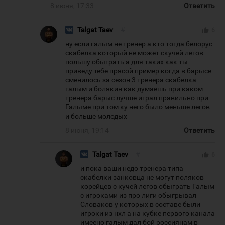
8 июня, 17:33
Ответить
Talgat Taev
#
thumb_up
6
ну если галым не тренер а кто тогда белорус
скабелка который не может скучей легов
польшу обыграть а для таких как ты
приведу тебе прясой пример когда в барысе
сменилось за сезон 3 тренера скабелка
галым и болякин как думаешь при каком
тренера барыс лучше играл правильно при
Галыме при том ку него было меньше легов
и больше молодых
8 июня, 19:14
Ответить
Talgat Taev
#
thumb_up
6
и пока ваши недо тренера типа
скабелки занковца не могут поляков
корейцев с кучей легов обыграть Галым
с игроками из про лиги обыгрывал
Словаков у которых в составе были
игроки из нхл а на кубке первого канала
имеено галым дал бой россиянам в