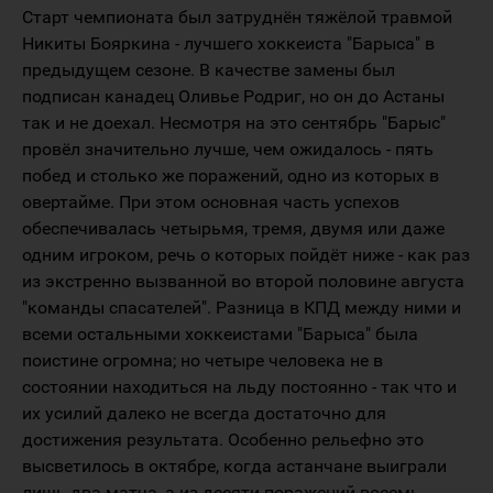
Старт чемпионата был затруднён тяжёлой травмой
Никиты Бояркина - лучшего хоккеиста "Барыса" в
предыдущем сезоне. В качестве замены был
подписан канадец Оливье Родриг, но он до Астаны
так и не доехал. Несмотря на это сентябрь "Барыс"
провёл значительно лучше, чем ожидалось - пять
побед и столько же поражений, одно из которых в
овертайме. При этом основная часть успехов
обеспечивалась четырьмя, тремя, двумя или даже
одним игроком, речь о которых пойдёт ниже - как раз
из экстренно вызванной во второй половине августа
"команды спасателей". Разница в КПД между ними и
всеми остальными хоккеистами "Барыса" была
поистине огромна; но четыре человека не в
состоянии находиться на льду постоянно - так что и
их усилий далеко не всегда достаточно для
достижения результата. Особенно рельефно это
высветилось в октябре, когда астанчане выиграли
лишь два матча, а из десяти поражений восемь