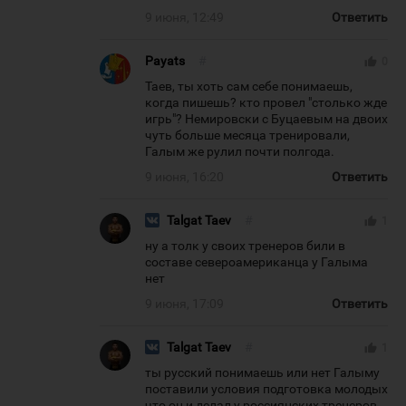
9 июня, 12:49
Ответить
Payats
#
thumb_up
0
Таев, ты хоть сам себе понимаешь,
когда пишешь? кто провел "столько жде
игрь"? Немировски с Буцаевым на двоих
чуть больше месяца тренировали,
Галым же рулил почти полгода.
9 июня, 16:20
Ответить
Talgat Taev
#
thumb_up
1
ну а толк у своих тренеров били в
составе североамериканца у Галыма
нет
9 июня, 17:09
Ответить
Talgat Taev
#
thumb_up
1
ты русский понимаешь или нет Галыму
поставили условия подготовка молодых
что он и делал у россиянских тренеров