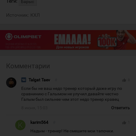
Теги:
Барыс
Источник:
КХЛ
Комментарии
Talgat Taev
#
thumb_up
8
Если бы не ваш недо тренер который даже игру по
сравнинию с Галымом не улучил давайте честно
Галым был сильнее чем этот недо тренер кравец
8 июня, 15:03
Ответить
karim564
#
thumb_up
1
Надым - тренер! Не смешите мои тапочки.