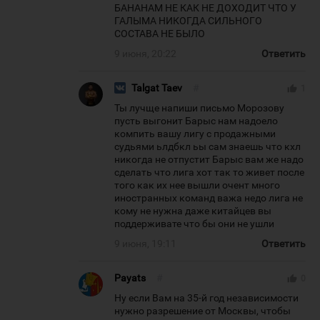
БАНАНАМ НЕ КАК НЕ ДОХОДИТ ЧТО У
ГАЛЫМА НИКОГДА СИЛЬНОГО
СОСТАВА НЕ БЫЛО
9 июня, 20:22
Ответить
Talgat Taev
#
thumb_up
1
Ты лучще напиши письмо Морозову
пусть выгонит Барыс нам надоело
компить вашу лигу с продажными
судьями ьлдбкл ьы сам знаешь что кхл
никогда не отпустит Барыс вам же надо
сделать что лига хот так то живет после
того как их нее вышли очент много
иностранных команд важа недо лига не
кому не нужна даже китайцев вы
поддерживате что бы они не ушли
9 июня, 19:11
Ответить
Payats
#
thumb_up
0
Ну если Вам на 35-й год независимости
нужно разрешение от Москвы, чтобы