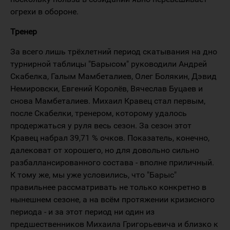
огрехи в обороне.
Тренер
За всего лишь трёхлетний период скатывания на дно
турнирной таблицы "Барысом" руководили Андрей
Скабелка, Галым Мамбеталиев, Олег Болякин, Дэвид
Немировски, Евгений Королёв, Вячеслав Буцаев и
снова Мамбеталиев. Михаил Кравец стал первым,
после Скабелки, тренером, которому удалось
продержаться у руля весь сезон. За сезон этот
Кравец набрал 39,71 % очков. Показатель, конечно,
далековат от хорошего, но для довольно сильно
разбаллансированного состава - вполне приличный.
К тому же, мы уже условились, что "Барыс"
правильнее рассматривать не только конкретно в
нынешнем сезоне, а на всём протяжении кризисного
периода - и за этот период ни один из
предшественников Михаила Григорьевича и близко к