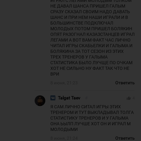
ИГРАЛ С ЛЕГАМИ МОЛОДЫМ ТОЛКОМ
НЕ ДАВАЛ ШАНСА ПРИШЕЛ ГАЛЫМ
СРАЗУ СКАЗАЛ СВОИМ НАДО ДАВАТЬ
ШАНС И ПРИ НЕМ НАШИ ИГРАЛИ И В
БОЛЬШИНСТВЕ ПОДКЛЮЧАЛ
МОЛОДЫХ ПОТОМ ПРИШЕЛ БОЛЯКИН
ОПЯТ РАЗОГНАЛ КАЗАЗСТАНЦЕВ ИГРАЛ
ЛЕГАМИ А ВОТ ВАМ ФАКТ ЧАС ЛИЧНО
ЧИТАЛ ИГРЫ СКАБЬЕЛКИ И ГАЛЫМА И
БОЛЯКИНА ЗА ТОТ СЕЗОН ИЗ ЭТИХ
ТРЕХ ТРЕНЕРОВ У ГАЛЫМА
СТАТИСТИКА БЫЛО ЛУЧЩЕ ПО ОЧКАМ
ХОТ НЕ СИЛЬНО НУ ФАКТ ТАК ЧТО НЕ
ВРИ
8 июня, 21:23
Ответить
Talgat Taev
#
thumb_up
4
Я САМ ЛИЧНО СИТАЛ ИГРЫ ЭТИХ
ТРЕНЕРОМ И ТУТ ВЫКЛАДЫВАЛ ТОЛГА
СТАТИСТИКУ ТРЕНЕРОВ И У ГАЛЫМА
ОНА ЬЫЛП ЛУЧШЕ ХОТ ОН И ИГРАЛ М
МОЛОДЫМИ
8 июня, 21:24
Ответить