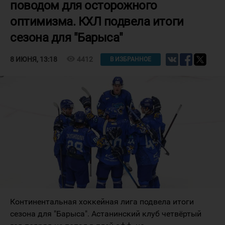
поводом для осторожного
оптимизма. КХЛ подвела итоги
сезона для "Барыса"
visibility
4412
8 ИЮНЯ, 13:18
В ИЗБРАННОЕ
Континентальная хоккейная лига подвела итоги
сезона для "Барыса". Астанинский клуб четвёртый