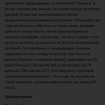
привязки к предыдущим, то занести его "Барысу" в
актив, конечно же, нельзя. Но такой подход не вполне
верный; лучше всё же отслеживать более
продолжительные временные отрезки. Последние три
года астанчане стабильно катились вниз, занимая
третье от конца место, затем предпоследнее, и
наконец последнее. Сейчас же - пятое от конца, и это
пусть и не очень уж сильный, но всё же неоспоримый
прогресс. По сравнению с предыдущим сезоном
одержано на пять побед больше (в том числе на
восемь больше в основное время), заброшено на 55
шайб больше (154 против 99), и пропущено на 19
меньше (208 против 227). Отставание от кубковой
зоны всё ещё великовато - 15 очков. Но это уже не
такая пропасть, которая имела место год назад (34
очка).
Лучшие игроки