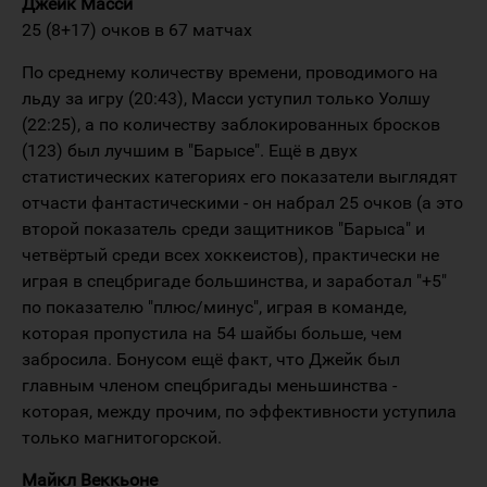
Джейк Масси
25 (8+17) очков в 67 матчах
По среднему количеству времени, проводимого на
льду за игру (20:43), Масси уступил только Уолшу
(22:25), а по количеству заблокированных бросков
(123) был лучшим в "Барысе". Ещё в двух
статистических категориях его показатели выглядят
отчасти фантастическими - он набрал 25 очков (а это
второй показатель среди защитников "Барыса" и
четвёртый среди всех хоккеистов), практически не
играя в спецбригаде большинства, и заработал "+5"
по показателю "плюс/минус", играя в команде,
которая пропустила на 54 шайбы больше, чем
забросила. Бонусом ещё факт, что Джейк был
главным членом спецбригады меньшинства -
которая, между прочим, по эффективности уступила
только магнитогорской.
Майкл Веккьоне