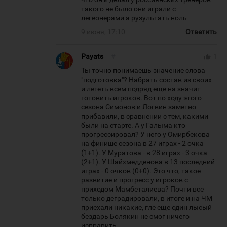
такого не было они играли с
легеонерами а рузультать ноль
9 июня, 17:10
Ответить
Payats
#
thumb_up
1
Ты точно понимаешь значение слова
"подготовка"? Набрать состав из своих
и лететь всем подряд еще на значит
готовить игроков. Вот по ходу этого
сезона Симонов и Логвин заметно
прибавили, в сравнении с тем, какими
были на старте. А у Галыма кто
прогрессировал? У него у Омирбекова
на финише сезона в 27 играх - 2 очка
(1+1). У Муратова - в 28 играх - 3 очка
(2+1). У Шайхмедденова в 13 последний
играх - 0 очков (0+0). Это что, такое
развитие и прогресс у игроков с
приходом Мамбеталиева? Почти все
только деградировали, в итоге и на ЧМ
приехали никакие, гле еще один лысый
бездарь Болякин не смог ничего
исправить.