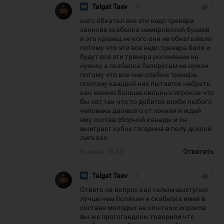
Talgat Taev
#
thumb_up
1
кого обкатал все эти недо тренера
занкове скабелка немировский буцаев
и эта кравец не кого они не обкатывали
потому что эти все недо тренера били и
будут все эти тренера россиянам не
нужны а скабелка белорусам не нужен
потому что все они слабые тренера
поэтому каждый них пытается набрать
как можно больше сильных игроков что
бы хот так что то добится вохби любого
человека далекого от хоккея и ждай
ему состав сборной канады и он
выиграет кубок гагарина в полу дохлой
лиге кхл
9 июня, 18:53
Ответить
Talgat Taev
#
thumb_up
1
Ответь на вопрос как галым выступил
лучше чем болякин и скабелка имея в
составе молодых не опытных игроков
вы же прогогандоны говорили что