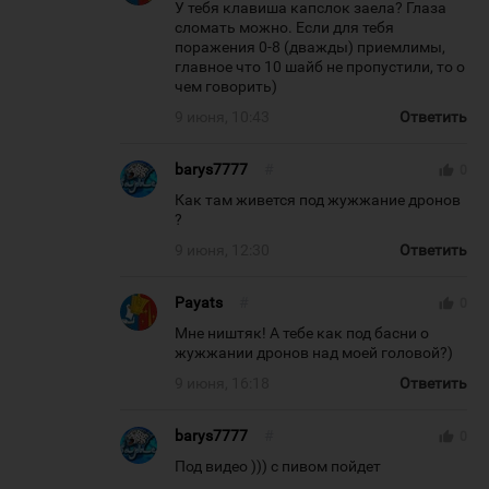
У тебя клавиша капслок заела? Глаза
сломать можно. Если для тебя
поражения 0-8 (дважды) приемлимы,
главное что 10 шайб не пропустили, то о
чем говорить)
9 июня, 10:43
Ответить
barys7777
#
thumb_up
0
Как там живется под жужжание дронов
?
9 июня, 12:30
Ответить
Payats
#
thumb_up
0
Мне ништяк! А тебе как под басни о
жужжании дронов над моей головой?)
9 июня, 16:18
Ответить
barys7777
#
thumb_up
0
Под видео ))) с пивом пойдет