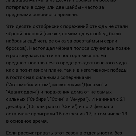
потерпели в одну или две шайбы - часто за
пределами основного времени.
Эти десять октябрьских поражений отнюдь не стали
чёрной полосой (всё же, помимо двух побед, были
набраны ещё четыре очка за овертаймы и серии
бросков). Настоящая чёрная полоса случилась позже
и растянулась почти на полтора месяца. Ей
предшествовало нечто вроде рождественского чуда -
как в позитивном плане, так и в негативном: победы
в гостях над сильными соперниками
("Автомобилистом", московским "Динамо" и
"Авангардом") и поражения дома от не самых
сильных ("Сибири", "Сочи" и "Амура"). И начиная с 21
декабря (1:5, как раз от "Сочи") и по 2 февраля
астанчане проиграли 15 встреч из 17, в том числе 13
в основное время.
Если рассматривать этот сезон в отдельности, без