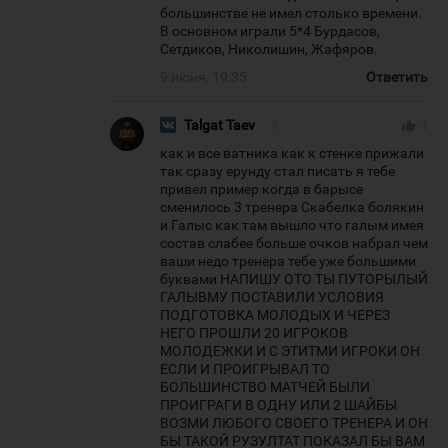
большинстве не имел столько времени.
В основном играли 5*4 Бурдасов,
Сетдиков, Николишин, Жафяров.
9 июня, 19:35
Ответить
Talgat Taev
#
thumb_up
1
как и все ватника как к стенке прижали
так сразу ерунду стал писать я тебе
привел пример когда в барысе
сменилось 3 тренера Скабелка болякин
и Галыс как там вышло что галым имея
состав слабее больше очков набрал чем
ваши недо тренера тебе уже большими
буквами НАПИШУ ОТО ТЫ ПУТОРЫЛЫЙ
ГАЛЫВМУ ПОСТАВИЛИ УСЛОВИЯ
ПОДГОТОВКА МОЛОДЫХ И ЧЕРЕЗ
НЕГО ПРОШЛИ 20 ИГРОКОВ
МОЛОДЕЖКИ И С ЭТИТМИ ИГРОКИ ОН
ЕСЛИ И ПРОИГРЫВАЛ ТО
БОЛЬШИНСТВО МАТЧЕЙ БЫЛИ
ПРОИГРАГИ В ОДНУ ИЛИ 2 ШАЙБЫ
ВОЗМИ ЛЮБОГО СВОЕГО ТРЕНЕРА И ОН
БЫ ТАКОЙ РУЗУЛТАТ ПОКАЗАЛ БЫ ВАМ