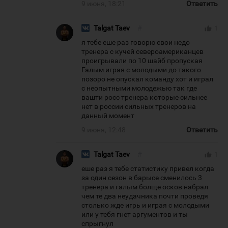
9 июня, 18:21
Ответить
Talgat Taev
#
thumb_up
1
я тебе еше раз говорю свои недо
тренера с кучей североамериканцев
проигрывали по 10 шайб пропуская
Галым играя с молодыми до такого
позоро не опускал команду хот и играл
с неопытными молодежью так где
вашти росс тренера которые сильнее
нет в россии сильных тренеров на
данный момент
9 июня, 12:48
Ответить
Talgat Taev
#
thumb_up
1
еше раз я тебе статистику привел когда
за один сезон в барысе сменилось 3
тренера и галым болще осков набрал
чем те два неудачника почти проведя
столько жде игрь и играя с молодыми
или у тебя гнет аргументов и ты
спрыгнул