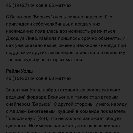
46 (19+27) очков в 65 матчах
С Веккьоне "Барысу" очень сильно повезло. Его
приглядели себе челябинцы, а когда у них
неожиданно появилась возможность разжиться
Джошуа Ливо, Майкла пришлось срочно обменять. И,
как уже сказано выше, именно Веккьоне - иногда при
поддержке других легионеров, а иногда и в одиночку
- решил судьбу некоторых матчей.
Райли Уолш
46 (16+30) очков в 68 матчах
Защитник Уолш набрал столько же очков, сколько
ведущий форвард Веккьоне, а также стал вторым
снайпером "Барыса". С другой стороны, у него, наряду
с Адилем Бекетаевым, худший в команде показатель
"плюс/минус" (-24), что несколько занижает общую
ценность. Но именно занижает, а не перечёркивает,
поскольку польза в созидании явно перевешивает