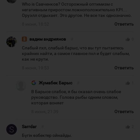
Who is Савченков? Осторожный оптимизм с
негативным приростом ложноположительно KPI…
Оруэлл отдыхает. Это другое. Не все так однозначно.
8 июня, 18:52
Ответить
вадим андриянов
#
thumb_up
0
Слабый пхл, слабый барыс, что вы тут пытаетесь
крайних найти, а самое главное пхл и будет слабым,
как не крути.
8 июня, 19:53
Ответить
Жумабек Барыс
#
thumb_up
1
В Барысе слабое, я бы сказал очень слабое
руководство. Голова рыбы одним словом,
которая воняет
8 июня, 21:39
Ответить
Sarrdar
#
thumb_up
2
Бүгін өзбектер ойнайды.