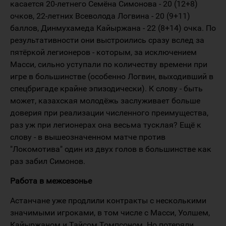
касается 20-летнего Семёна Симонова - 20 (12+8)
очков, 22-летних Всеволода Логвина - 20 (9+11)
баллов, Динмухамеда Кайыржана - 22 (8+14) очка. По
результативности они выстроились сразу вслед за
пятёркой легионеров - которым, за исключением
Масси, сильно уступали по количеству времени при
игре в большинстве (особенно Логвин, выходивший в
спецбригаде крайне эпизодически). К слову - быть
может, казахская молодёжь заслуживает больше
доверия при реализации численного преимущества,
раз уж при легионерах она весьма тусклая? Ещё к
слову - в вышеозначенном матче против
"Локомотива" один из двух голов в большинстве как
раз забил Симонов.
Работа в межсезонье
Астанчане уже продлили контракты с несколькими
значимыми игроками, в том числе с Масси, Уолшем,
Кайыржаном и Тайсом Томпсоном. Но потеряли