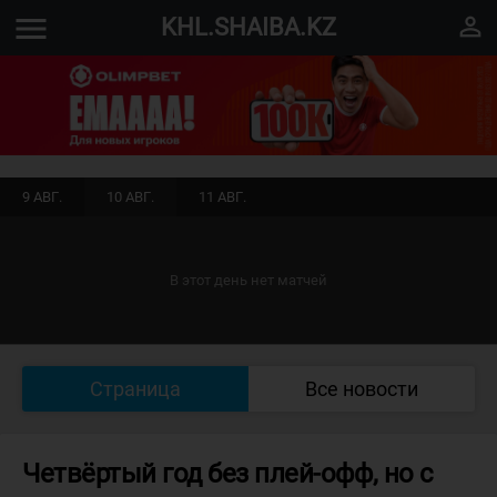
menu
perm_identity
KHL.SHAIBA.KZ
9 АВГ.
10 АВГ.
11 АВГ.
В этот день нет матчей
Страница
Все новости
Четвёртый год без плей-офф, но с