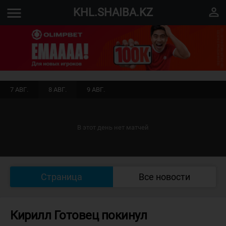
menu
perm_identity
KHL.SHAIBA.KZ
7 АВГ.
8 АВГ.
9 АВГ.
В этот день нет матчей
Страница
Все новости
Кирилл Готовец покинул