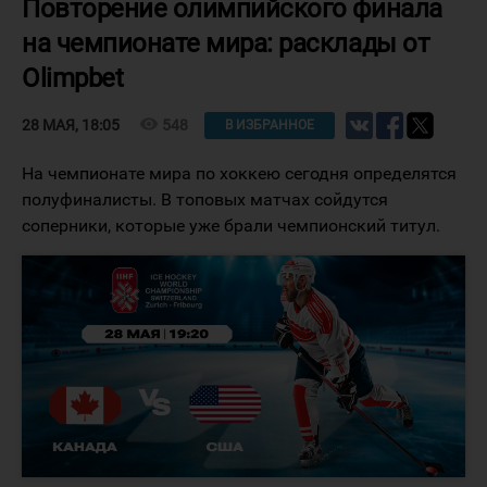
Повторение олимпийского финала
на чемпионате мира: расклады от
Olimpbet
visibility
548
28 МАЯ, 18:05
В ИЗБРАННОЕ
На чемпионате мира по хоккею сегодня определятся
полуфиналисты. В топовых матчах сойдутся
соперники, которые уже брали чемпионский титул.