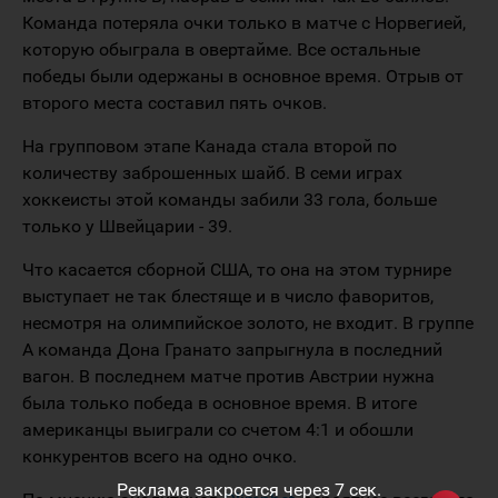
Команда потеряла очки только в матче с Норвегией,
которую обыграла в овертайме. Все остальные
победы были одержаны в основное время. Отрыв от
второго места составил пять очков.
На групповом этапе Канада стала второй по
количеству заброшенных шайб. В семи играх
хоккеисты этой команды забили 33 гола, больше
только у Швейцарии - 39.
Что касается сборной США, то она на этом турнире
выступает не так блестяще и в число фаворитов,
несмотря на олимпийское золото, не входит. В группе
А команда Дона Гранато запрыгнула в последний
вагон. В последнем матче против Австрии нужна
была только победа в основное время. В итоге
американцы выиграли со счетом 4:1 и обошли
конкурентов всего на одно очко.
Реклама закроется через
6
сек.