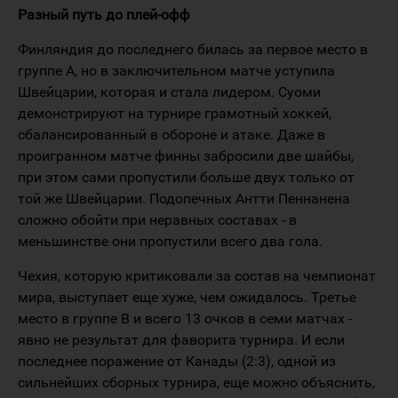
Разный путь до плей-офф
Финляндия до последнего билась за первое место в
группе А, но в заключительном матче уступила
Швейцарии, которая и стала лидером. Суоми
демонстрируют на турнире грамотный хоккей,
сбалансированный в обороне и атаке. Даже в
проигранном матче финны забросили две шайбы,
при этом сами пропустили больше двух только от
той же Швейцарии. Подопечных Антти Пеннанена
сложно обойти при неравных составах - в
меньшинстве они пропустили всего два гола.
Чехия, которую критиковали за состав на чемпионат
мира, выступает еще хуже, чем ожидалось. Третье
место в группе В и всего 13 очков в семи матчах -
явно не результат для фаворита турнира. И если
последнее поражение от Канады (2:3), одной из
сильнейших сборных турнира, еще можно объяснить,