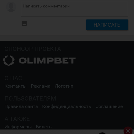
insert_photo
НАПИСАТЬ
СПОНСОР ПРОЕКТА
О НАС
Контакты
Реклама
Логотип
ПОЛЬЗОВАТЕЛЯМ
Правила сайта
Конфиденциальность
Соглашение
А ТАКЖЕ
Информеры
Билеты