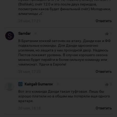
(Bishkek), счёт 12:0 и это после двух периодов,
посмотрим каков будет финальный счёт) Молодчики,
алматинцы 🏒
28 мая, 17:21
Ответить
Sarrdar
#
thumb_up
1
В Британии хоккей заточен на атаку. Данди как и ФФ
подвальные команды. Для Данди однозначно
усиление, но защита у них проходной двор. Надеюсь
Пестов покажет уровень. В случае хорошего сезона
можно будет перейти в более сильную команду или
чемпионат. Удачи в Европе!
28 мая, 17:23
Ответить
Kairgali Gumarov
#
thumb_up
0
Вот это команда Данди такая туфтовая. Лишь бы
хорошо платили но в общем мы потеряли еще одного
вратаря.
30 мая, 18:18
Ответить