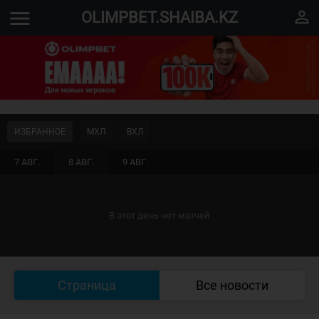
menu
perm_identity
OLIMPBET.SHAIBA.KZ
ИЗБРАННОЕ
МХЛ
ВХЛ
7 АВГ.
8 АВГ.
9 АВГ.
В этот день нет матчей
Страница
Все новости