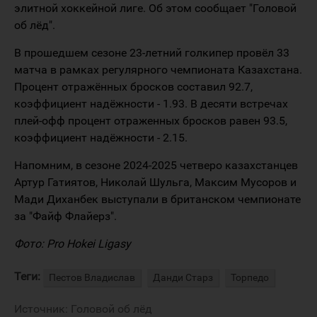
элитной хоккейной лиге. Об этом сообщает "Головой
об лёд".
В прошедшем сезоне 23-летний голкипер провёл 33
матча в рамках регулярного чемпионата Казахстана.
Процент отражённых бросков составил 92.7,
коэффициент надёжности - 1.93. В десяти встречах
плей-офф процент отраженных бросков равен 93.5,
коэффициент надёжности - 2.15.
Напомним, в сезоне 2024-2025 четверо казахстанцев
Артур Гатиятов, Николай Шульга, Максим Мусоров и
Мади Диханбек выступали в британском чемпионате
за "Файф Флайерз".
Фото: Pro Hokei Ligasy
Теги:
Пестов Владислав
Данди Старз
Торпедо
Источник:
Головой об лёд