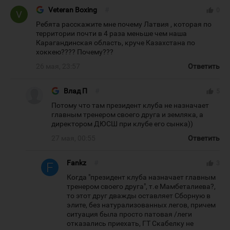
Veteran Boxing
#
thumb_up
0
Ребята расскажите мне почему Латвия , которая по
территории почти в 4 раза меньше чем наша
Карагандинская область, круче Казахстана по
хоккею???? Почему???
26 мая, 23:57
Ответить
Влад П
#
thumb_up
5
Потому что там президент клуба не назначает
главным тренером своего друга и земляка, а
директором ДЮСШ при клубе его сынка))
27 мая, 00:55
Ответить
Fankz
#
thumb_up
3
Когда "президент клуба назначает главным
тренером своего друга", т.е Мамбеталиева?,
то этот друг дважды оставляет Сборную в
элите, без натурализованных легов, причем
ситуация была просто патовая /леги
отказались приехать, ГТ Скабелку не