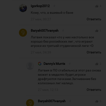
Igorkop2012
#
thumb_up
4
Кому, что, а вшивый о бане
27 мая, 00:27
Ответить
Barysh007Ivanysh
#
thumb_up
1
Латвия показал что у них настолько все
хорошо без российских лиг , что играют
игроки из третьей студенческой лиги =D
27 мая, 04:39
Ответить
Danny's Murris
#
thumb_up
2
Латвия в ПО стабильно,в этот раз снова
может в медалях будет,игроки
драфтуются пачками.Загнивание без
колхозных лиг налицо.
27 мая, 12:13
Ответить
Barysh007Ivanysh
#
thumb_up
0