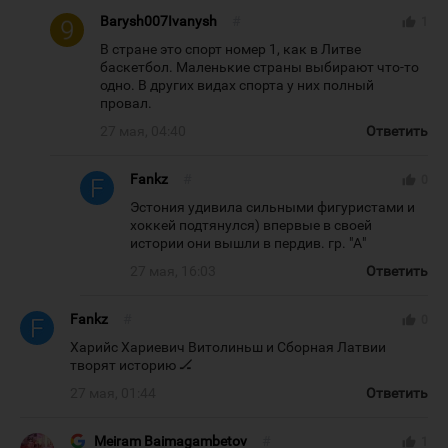
Barysh007Ivanysh
#
thumb_up
1
В стране это спорт номер 1, как в Литве
баскетбол. Маленькие страны выбирают что-то
одно. В других видах спорта у них полный
провал.
27 мая, 04:40
Ответить
Fankz
#
thumb_up
0
Эстония удивила сильными фигуристами и
хоккей подтянулся) впервые в своей
истории они вышли в пердив. гр. "А"
27 мая, 16:03
Ответить
Fankz
#
thumb_up
0
Харийс Хариевич Витолиньш и Сборная Латвии
творят историю 🏒
27 мая, 01:44
Ответить
Meiram Baimagambetov
#
thumb_up
1