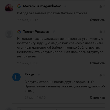
Meiram Baimagambetov
#
thumb_up
0
ИИ сделал анализ успехов Латвии в хоккее
27 мая, 13:15
Ответить
Талгат Ракишев
#
thumb_up
2
И только кфх продолжает цепляться за утопическую
колхозлигу, идущую на дно как крейсер с названием
столицы лаптеногих! Бабло и только бабло, других
ценностей эта корумпированная насквозь структура
не признает!
27 мая, 13:30
Ответить
Fankz
#
thumb_up
0
С другой стороны какие другие варианты?
Причастные к нашему хоккею даже не думают об
этом(
27 мая, 16:10
Ответить