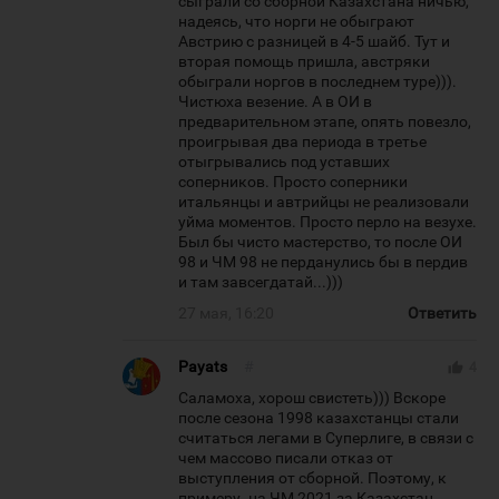
сыграли со сборной Казахстана ничью,
надеясь, что норги не обыграют
Австрию с разницей в 4-5 шайб. Тут и
вторая помощь пришла, австряки
обыграли норгов в последнем туре))).
Чистюха везение. А в ОИ в
предварительном этапе, опять повезло,
проигрывая два периода в третье
отыгрывались под уставших
соперников. Просто соперники
итальянцы и автрийцы не реализовали
уйма моментов. Просто перло на везухе.
Был бы чисто мастерство, то после ОИ
98 и ЧМ 98 не перданулись бы в пердив
и там завсегдатай...)))
27 мая, 16:20
Ответить
Payats
#
thumb_up
4
Саламоха, хорош свистеть))) Вскоре
после сезона 1998 казахстанцы стали
считаться легами в Суперлиге, в связи с
чем массово писали отказ от
выступления от сборной. Поэтому, к
примеру. на ЧМ 2021 за Казахстан