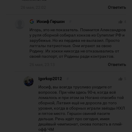
26 мая, 22:02
Ответить
Иосиф Гершон
#
thumb_up
4
Игорь, это не показатель. Помнится Александров
у руля сборной собирал хокков из Супеплиг РФ и
зарубежье. Но из пердива не вылазил. Просто
латгалы патриотные. Они играют за свою
Родину. Их хокки никогда не отказывались от
своей паспорт, от Родины ради контрактов.
26 мая, 23:13
Ответить
Igorkop2012
#
thumb_up
5
Иосиф, вы всегда трусливо уходите от
вопросов. При чём здесь 90-е, когда всё
ломалось и при этом за Ногано спасибо той
сборной, Латвия ещё не доросла до того
уровня, когда в сборных играли звёзды НХЛ
и пятое место. Гершон свиней пасите
дальше. Речь идёт про сегодня, имея
дешёвый чемпионат, снова попасть в плей-
офф ЧМ