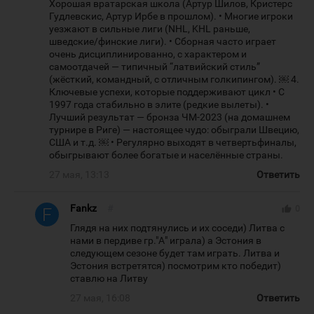
Хорошая вратарская школа (Артур Шилов, Кристерс
Гудлевскис, Артур Ирбе в прошлом). • Многие игроки
уезжают в сильные лиги (NHL, KHL раньше,
шведские/финские лиги). • Сборная часто играет
очень дисциплинированно, с характером и
самоотдачей — типичный “латвийский стиль”
(жёсткий, командный, с отличным голкипингом). ￼ 4.
Ключевые успехи, которые поддерживают цикл • С
1997 года стабильно в элите (редкие вылеты). •
Лучший результат — бронза ЧМ-2023 (на домашнем
турнире в Риге) — настоящее чудо: обыграли Швецию,
США и т.д. ￼ • Регулярно выходят в четвертьфиналы,
обыгрывают более богатые и населённые страны.
27 мая, 13:13
Ответить
Fankz
#
thumb_up
0
Глядя на них подтянулись и их соседи) Литва с
нами в пердиве гр."А" играла) а Эстония в
следующем сезоне будет там играть. Литва и
Эстония встретятся) посмотрим кто победит)
ставлю на Литву
27 мая, 16:08
Ответить