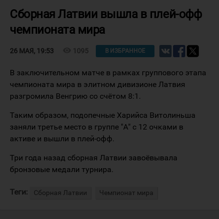
Сборная Латвии вышла в плей-офф
чемпионата мира
visibility
1095
26 МАЯ, 19:53
В ИЗБРАННОЕ
В заключительном матче в рамках группового этапа
чемпионата мира в элитном дивизионе Латвия
разгромила Венгрию со счётом 8:1.
Таким образом, подопечные Харийса Витолиньша
заняли третье место в группе "А" с 12 очками в
активе и вышли в плей-офф.
Три года назад сборная Латвии завоёвывала
бронзовые медали турнира.
Теги:
Сборная Латвии
Чемпионат мира