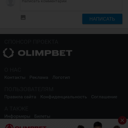
insert_photo
НАПИСАТЬ
СПОНСОР ПРОЕКТА
О НАС
Контакты
Реклама
Логотип
ПОЛЬЗОВАТЕЛЯМ
Правила сайта
Конфиденциальность
Соглашение
А ТАКЖЕ
Информеры
Билеты