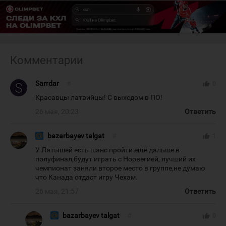
Комментарии
Sarrdar
#
thumb_up
0
Красавцы латвийцы! С выходом в ПО!
26 мая, 20:23
Ответить
bazarbayev talgat
#
thumb_up
1
У Латышей есть шанс пройти ещё дальше в
полуфинал,будут играть с Норвегией, лучший их
чемпионат заняли второе место в группе,не думаю
что Канада отдаст игру Чехам.
26 мая, 21:57
Ответить
bazarbayev talgat
#
thumb_up
0