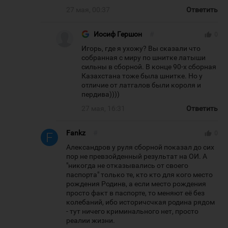
27 мая, 00:37
Ответить
Иосиф Гершон
#
thumb_up
0
Игорь, где я ухожу? Вы сказали что
собранная с миру по шнитке латыши
сильны в сборной. В конце 90-х сборная
Казахстана тоже была шнитке. Но у
отличие от латгалов были короля и
пердива))))
27 мая, 16:31
Ответить
Fankz
#
thumb_up
0
Александров у руля сборной показал до сих
пор не превзойденный результат на ОИ. А
"никогда не отказывались от своего
паспорта" только те, кто кто для кого место
рождения Родинв, а если место рождения
просто факт в паспорте, то меняют её без
колебаний, ибо историчсчкая родина рядом
- тут ничего криминального нет, просто
реалии жизни.