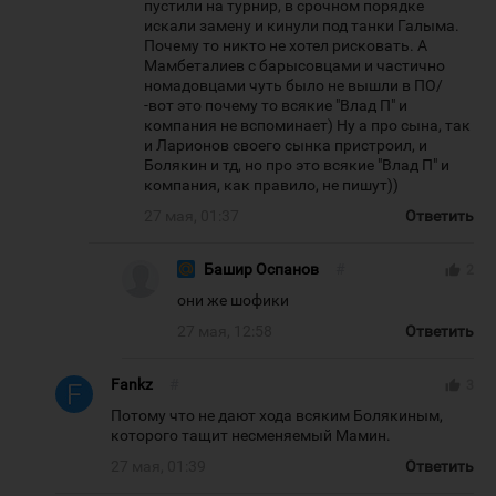
пустили на турнир, в срочном порядке
искали замену и кинули под танки Галыма.
Почему то никто не хотел рисковать. А
Мамбеталиев с барысовцами и частично
номадовцами чуть было не вышли в ПО/
-вот это почему то всякие "Влад П" и
компания не вспоминает) Ну а про сына, так
и Ларионов своего сынка пристроил, и
Болякин и тд, но про это всякие "Влад П" и
компания, как правило, не пишут))
27 мая, 01:37
Ответить
Башир Оспанов
#
thumb_up
2
они же шофики
27 мая, 12:58
Ответить
Fankz
#
thumb_up
3
Потому что не дают хода всяким Болякиным,
которого тащит несменяемый Мамин.
27 мая, 01:39
Ответить