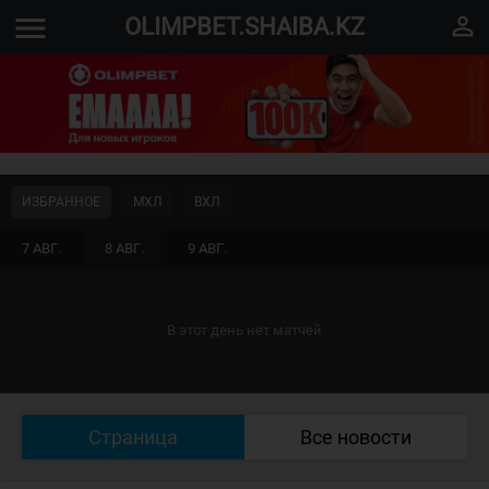
menu
perm_identity
OLIMPBET.SHAIBA.KZ
ИЗБРАННОЕ
МХЛ
ВХЛ
7 АВГ.
8 АВГ.
9 АВГ.
В этот день нет матчей
Страница
Все новости