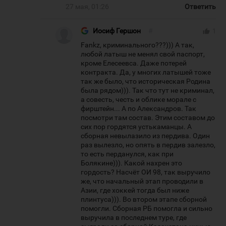
27 мая, 01:26
Ответить
Иосиф Гершон
#
thumb_up
1
Fankz, криминального???))) А так,
любой латыш не менял свой паспорт,
кроме Елесеевса. Даже потерей
контракта. Да, у многих латышей тоже
так же было, что историческая Родина
была рядом))). Так что тут не криминал,
а совесть, честь и облике морале с
фирштейн... А по Александров. Так
посмотри там состав. Этим составом до
сих пор гордятся устькаманцы. А
сборная невылазило из пердива. Один
раз вылезло, но опять в пердив залезло,
то есть перданулся, как при
Болякине))). Какой нахрен это
гордость? Насчёт ОИ 98, так выручило
же, что начальный этап проводили в
Азии, где хоккей тогда был ниже
плинтуса))). Во втором этапе сборной
помогли. Сборная РБ помогла и сильно
выручила в последнем туре, где