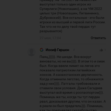
выступал только один игрок из
Суперлиги (Новопашин), а на ЧМ 2022
целых три (Новопашин, Литвиненко,
Дубровский). Все остальные - это были
игроки из высшей и первой лиги России.
Так что не по делу твой пердак тут
разрывается)
27 мая, 17:04
Ответить
Иосиф Гершон
#
thumb_up
1
Паяц,))))). Не шизди. Все вокруг
виноваты, но не вы)))). В этом то и смак
был. Когда ввели лимит на легов это
показало патриотизм латвийских
хокков. А казахстанских двуличность.
Когда отменили легство, то обнажился
зад у них)))). Латгалы требововали и
ставили свои условия. Даже Сагадеев
выступал всё время с роспаспортом))).
Помнишь же ты, когда ты тут пердак
рвал, доказывая другим, что он казах. А
в реале он был предатель))). Помнишь,
как ты предъявлял гиздабольство