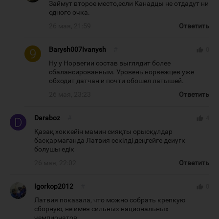
Займут второе место,если Канадцы не отдадут ни
одного очка.
26 мая, 21:59
Ответить
Barysh007Ivanysh
#
thumb_up
0
Ну у Норвегии состав выглядит более
сбалансированным. Уровень норвежцев уже
обходит датчан и почти обошел латышей.
26 мая, 23:23
Ответить
Daraboz
#
thumb_up
4
Қазақ хоккейін мамин сияқты орысқұлдар
басқармағанда Латвия секілді деңгейге деиугк
болушы едік
26 мая, 22:02
Ответить
Igorkop2012
#
thumb_up
0
Латвия показала, что можно собрать крепкую
сборную, не имея сильных национальных
чемпионатов