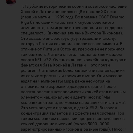
1. Глубокие исторические корни и советское наследие
Хоккей в Латвии появился ещё в начале XX века
(первые матчи — 1909 год). Во времена СССР Dinamo
Riga было одним из сильных клубов советского
чемпионата, там играли и тренировали легендарные
специалисты (включая влияние Виктора Тихонова).
Это создало инфраструктуру, традиции и школу,
которую Латвия сохранила после независимости. В
отличие от Литвы и Эстонии, где хоккей не прижился
так сильно, в Латвии он стал национальным видом
спорта №1. ￼ 2. Очень сильная хоккейная культура и
фанатская база Хоккей в Латвии — это почти
религия. Латвийские болельщики считаются одними
из самых страстных и громких в мире. Они массово
ездят на чемпионаты мира даже несмотря на
относительно скромные доходы в стране. После
восстановления независимости хоккей стал важным
элементом национальной идентичности: “Мы
маленькая страна, но можем на равных с гигантами”.
Это мотивирует и игроков, и детей. ￼ 3. Высокая
концентрация талантов и эффективная система При
таком маленьком населении процент вовлечённых в
хоккей довольно высокий (около 5000–9000
зарегистрированных игроков в разные годы). Плюс: •