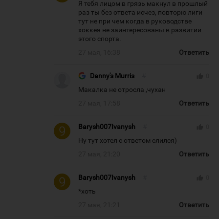
Я тебя лицом в грязь макнул в прошлый
раз ты без ответа исчез, повторю лиги
тут не при чем когда в руководстве
хоккея не заинтересованы в развитии
этого спорта.
27 мая, 16:38
Ответить
Danny's Murris
#
thumb_up
0
Макалка не отросла ,чухан
27 мая, 17:58
Ответить
Barysh007Ivanysh
#
thumb_up
0
Ну тут хотел с ответом слился)
27 мая, 21:20
Ответить
Barysh007Ivanysh
#
thumb_up
0
*хоть
27 мая, 21:21
Ответить