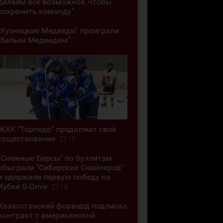
делаем всё возможное, чтобы
сохранить команду"
"Кузнецкие Медведи" проиграли
"Белым Медведям"
ЖХК "Торпедо" продолжит своё
существование
10
"Снежные Барсы" по буллитам
обыграли "Сибирских Снайперов"
и одержали первую победу на
Кубке G-Drive
14
Казахстанский форвард подписал
контракт с американской