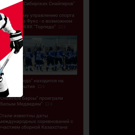
обыграли "Сибирских Снайперов"
"Позор всему управлению спорта
ВКО". Алёна Фукс - о возможном
закрытии ЖХК "Торпедо"
2
ЖХК "Торпедо" находится на
грани закрытия
9
"Снежные Барсы" проиграли
"Белым Медведям"
4
Стали известны даты
международных соревнований с
участием сборной Казахстана