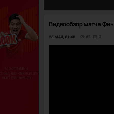
Видеообзор матча Фин
visibility
62
0
comment
25 МАЯ, 01:48