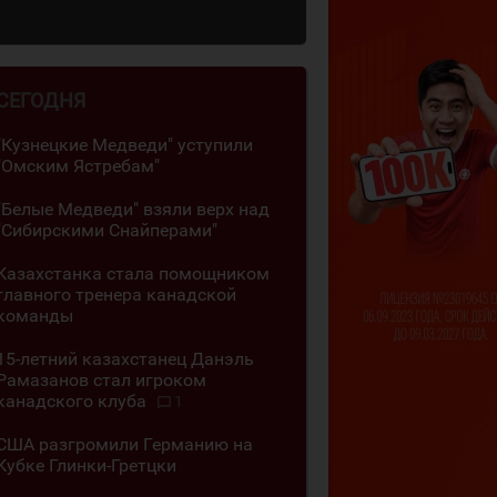
СЕГОДНЯ
"Кузнецкие Медведи" уступили
"Омским Ястребам"
"Белые Медведи" взяли верх над
"Сибирскими Снайперами"
Казахстанка стала помощником
главного тренера канадской
команды
15-летний казахстанец Данэль
Рамазанов стал игроком
канадского клуба
1
США разгромили Германию на
Кубке Глинки-Гретцки