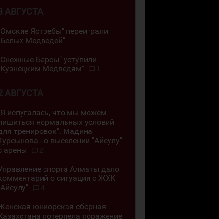
3 АВГУСТА
"Омские Ястребы" переиграли
"Белых Медведей"
"Снежные Барсы" уступили
"Кузнецким Медведям"
1
2 АВГУСТА
"Я испугалась, что мы можем
лишиться нормальных условий
для тренировок". Мадина
Турсынова - о выселении "Айсулу"
с арены
2
Управление спорта Алматы дало
комментарий о ситуации с ЖХК
"Айсулу"
4
Женская юниорская сборная
Казахстана потерпела поражение