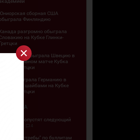
академией
Юниорская сборная США
обыграла Финляндию
Канада разгромно обыграла
Словакию на Кубке Глинки-
Гретцки
Швейцария обыграла Швецию в
результативном матче Кубка
Глинки-Гретцки
Чехия обыграла Германию в
матче с 11 шайбами на Кубке
Глинки-Гретцки
4 АВГУСТА
"Челны" пропустят следующий
сезон ВХЛ
4
"Омские Ястребы" по буллитам