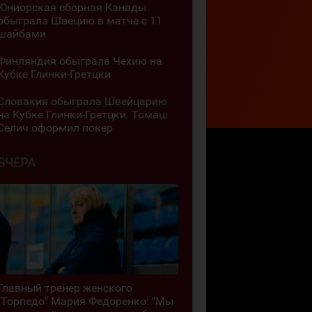
Юниорская сборная Канады
обыграла Швецию в матче с 11
шайбами
Финляндия обыграла Чехию на
Кубке Глинки-Гретцки
Словакия обыграла Швейцарию
на Кубке Глинки-Гретцки. Томаш
Селич оформил покер
ВЧЕРА
Главный тренер женского
"Торпедо" Мария Федоренко: "Мы