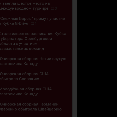
и заняла шестое место на
международном турнире
3
"Снежные Барсы" примут участие
в Кубке G-Drive
1
Стало известно расписания Кубка
губернатора Оренбургской
области с участием
казахстанских команд
Юниорская сборная Чехии всухую
разгромила Канаду
Юниорская сборная США
обыграла Словакию
Молодёжная сборная США
разгромила Канаду
Юниорская сборная Германии
уверенно обыграла Швейцарию