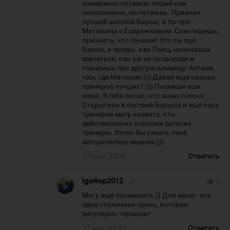
намеренно путаешь людей или
неосознанно, но путаешь. Признан
лучшей школой Барыс, а ты про
Матюхина с Есиркеновым. Сам пишешь,
признать, что лучшие! Это ты про
Барыс, а теперь, как Паяц, начинаешь
вертеться, как уж на сковороде и
говоришь про другую команду: Астана,
там, где Матюхин:))) Давай ещё назови
тренеров лучших?:))) Посмеши еше
меня. Я тебе писал, что знаю только
Старыгина в системе Барыса и ещё пару
тренеров могу назвать, кто
действительно хорошие детские
тренеры. Хотел бы узнать твоё
авторитетное мнение:)))
27 мая, 09:10
Ответить
Igorkop2012
#
thumb_up
0
Могу ещё посмешить.)) Для меня - эта
одна столичная хрень, которая
регулярно тормозит
27 мая, 09:45
Ответить