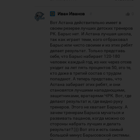
Иван Иванов
#
thumb_up
0
Вот Астана действительно имеет в
своем резерве лучших детских тренеров
РК. Барыс нет. И Астана лучшая школа,
так как играет теми, кого отбраковал
Барыс или чисто своими и из этих ребят
делает результат. Только представь
себе, что Барыс набирает 120-180
человек каждый год, из них через отсев
уходит за лет пять процентов 50, это те,
кто даже в третий состав с трудом
попадают. А теперь представь, что
Астана забирает этих ребят, и они
становятся лучшими нападающими,
защитниками, вратарями ЧРК. Вот, где
делают результат и, где видно руку
тренеров. Этого не хватает Барысу. А
зачем тренерам Барыса мучаться и
развивать пацанов, когда можно со
стороны набрать лучших и делать
результат?:))) Вот это и есть самый
большой минус Барысовской системы.