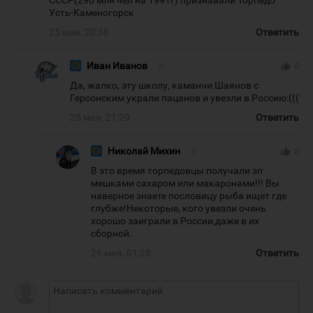
СССР(290 млн чел на 1991г) признавали Торпедо
Усть-Каменогорск
25 мая, 20:38
Ответить
Иван Иванов
#
thumb_up
0
Да, жалко, эту школу, каманчи Шаянов с
Герсонским украли пацанов и увезли в Россию:(((
25 мая, 21:29
Ответить
Николай Михин
#
thumb_up
0
В это время торпедовцы получали зп
мешками сахаром или макаронами!!! Вы
наверное знаете пословицу рыба ищет где
глубже!Некоторые, кого увезли очень
хорошо заиграли в России,даже в их
сборной.
26 мая, 01:28
Ответить