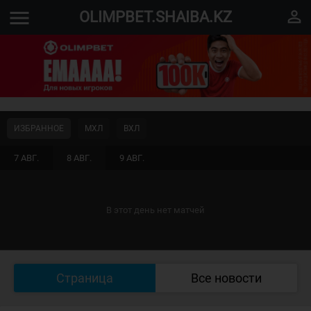
menu
perm_identity
OLIMPBET.SHAIBA.KZ
ИЗБРАННОЕ
МХЛ
ВХЛ
7 АВГ.
8 АВГ.
9 АВГ.
В этот день нет матчей
Страница
Все новости