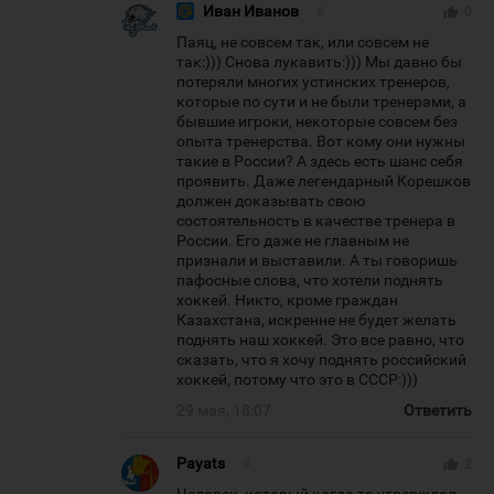
Иван Иванов
#
thumb_up
0
Паяц, не совсем так, или совсем не
так:))) Снова лукавить:))) Мы давно бы
потеряли многих устинских тренеров,
которые по сути и не были тренерами, а
бывшие игроки, некоторые совсем без
опыта тренерства. Вот кому они нужны
такие в России? А здесь есть шанс себя
проявить. Даже легендарный Корешков
должен доказывать свою
состоятельность в качестве тренера в
России. Его даже не главным не
признали и выставили. А ты говоришь
пафосные слова, что хотели поднять
хоккей. Никто, кроме граждан
Казахстана, искренне не будет желать
поднять наш хоккей. Это все равно, что
сказать, что я хочу поднять российский
хоккей, потому что это в СССР:)))
29 мая, 18:07
Ответить
Payats
#
thumb_up
2