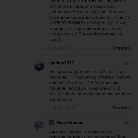
начала. То, что эти тренеры родом из
Устинки не говорит о том, что их
собрали из Устинки. Логвин, Шаянов,
Литвинов приехали из России. Их никто
по РЕСПУБЛИКЕ не собирал:)))). Я же
говорю, что вертишься, как Паяц на
сковороде:)))) Признай, что врешь и
все:)))
2 июня, 19:31
Ответить
Igorkop2012
#
thumb_up
0
Вы прикидаваетесь что ли?! Есть три
причины. 1. Научились играть и Любить
хоккей в Устинке. 2. В Устинке им
привили любовь к Казахстану. 3. В
Астане образовались вакансии и они их
заполнили.
2 июня, 19:57
Ответить
Иван Иванов
#
thumb_up
0
Ещё раз говорю, что ты просто
вертишься, как уж на сковороде. Твои