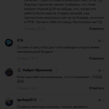
пяти лет? Просто ответь на вопрос без Гугла?:)))
Хорошо, прогугли, может поймёшь, что твой
вопрос глупый:))) И не забудь, что, когда эти
ребята были ещё на стадии юношей, они
пропустили несколько лет из-за Ковида, не играя
в ПРФ. Зачем я тебе это пишу, бесполезно же?:)))
25 мая, 21:26
Ответить
KTA
#
thumb_up
3
))) смех и грех, я бы дал той команде которая имеет
минимальный бюджет
24 мая, 14:17
Ответить
Кайрат Муксынов
#
thumb_up
2
Если сам себя не похвалишь, то кто похвалит..🙂😉😁
😁😄
24 мая, 14:47
Ответить
Igorkop2012
#
thumb_up
4
Создали местную энхаэль, только дешёваго