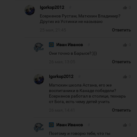
Igorkop2012
#
thumb_up
0
Есеркенов Рустам, Матюхин Владимир?
Других из Устинки не называю
25 мая, 21:45
Ответить
Иван Иванов
#
thumb_up
0
Они точно в Барысе?:)))
26 мая, 13:05
Ответить
Igorkop2012
#
thumb_up
0
Матюхин школа Астана, его же
воспитаники в Канаде победели?
Есеркенов работал в столице, технарь
от Бога, есть чему детей учить
26 мая, 14:41
Ответить
Иван Иванов
#
thumb_up
0
Поэтому и говорю тебе, что ты