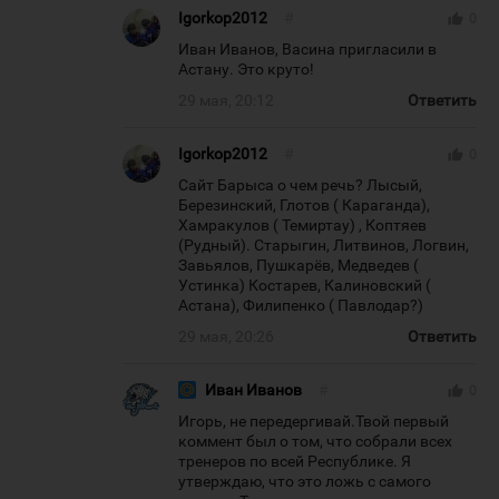
Igorkop2012
#
thumb_up
0
Иван Иванов, Васина пригласили в
Астану. Это круто!
29 мая, 20:12
Ответить
Igorkop2012
#
thumb_up
0
Сайт Барыса о чем речь? Лысый,
Березинский, Глотов ( Караганда),
Хамракулов ( Темиртау) , Коптяев
(Рудный). Старыгин, Литвинов, Логвин,
Завьялов, Пушкарёв, Медведев (
Устинка) Костарев, Калиновский (
Астана), Филипенко ( Павлодар?)
29 мая, 20:26
Ответить
Иван Иванов
#
thumb_up
0
Игорь, не передергивай.Твой первый
коммент был о том, что собрали всех
тренеров по всей Республике. Я
утверждаю, что это ложь с самого