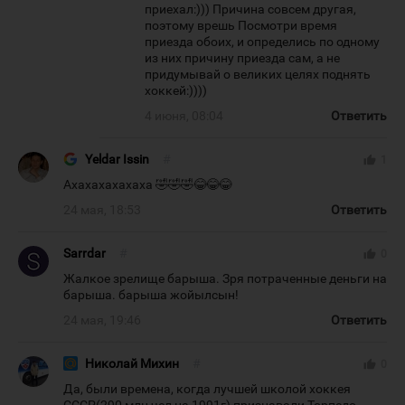
приехал:))) Причина совсем другая,
поэтому врешь Посмотри время
приезда обоих, и определись по одному
из них причину приезда сам, а не
придумывай о великих целях поднять
хоккей:))))
4 июня, 08:04
Ответить
Yeldar Issin
#
thumb_up
1
Ахахахахахаха 🤣🤣🤣😂😂😂
24 мая, 18:53
Ответить
Sarrdar
#
thumb_up
0
Жалкое зрелище барыша. Зря потраченные деньги на
барыша. барыша жойылсын!
24 мая, 19:46
Ответить
Николай Михин
#
thumb_up
0
Да, были времена, когда лучшей школой хоккея