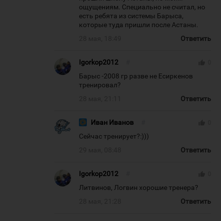
ощущениям. Специально не считал, но
есть ребята из системы Барыса,
которые туда пришли после Астаны.
28 мая, 18:49
Ответить
Igorkop2012
#
thumb_up
0
Барыс -2008 гр разве не Есиркенов
тренировал?
28 мая, 21:11
Ответить
Иван Иванов
#
thumb_up
0
Сейчас тренирует?:)))
29 мая, 08:48
Ответить
Igorkop2012
#
thumb_up
0
Литвинов, Логвин хорошие тренера?
28 мая, 21:28
Ответить