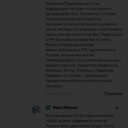
Васина и Педикова никто не
подписался, потому что не умеете с
детьми работать. Литвинов и Логвин
приехали в родной Казахстан
приложить свои усилия для развитие
детей, потому что выросли и состоялись
здесь как личности и профи. Родись они
в РФ была бы история без Астаны.
Васин с Педиковым были
невостребованы в РФ, приютились в
Астане. Астана не смогла
заинтересовать по окончанию карьеры
многих игроков. Антропов, Шафранов,
Антипин, Уппер, Полищук, Гаврилин,
Еремеев, Колесник - заинтересуй
профессионалов и сколько пользы
принесут.
3 июня, 22:19
Ответить
Иван Иванов
#
thumb_up
0
И снова врешь:))) Из перечисленных
тобой, якобы, поднимать хоккей
Казахстана, один точно не для этого