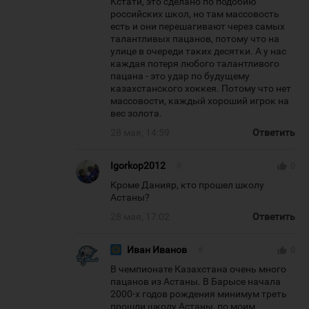
Кстати, это сделано по подобию
российских школ, но там массовость
есть и они перешагивают через самых
талантливых пацанов, потому что на
улице в очереди таких десятки. А у нас
каждая потеря любого талантливого
пацана - это удар по будущему
казахстанского хоккея. Потому что нет
массовости, каждый хороший игрок на
вес золота.
28 мая, 14:59
Ответить
Igorkop2012
#
thumb_up
0
Кроме Данияр, кто прошел школу
Астаны?
28 мая, 17:02
Ответить
Иван Иванов
#
thumb_up
0
В чемпионате Казахстана очень много
пацанов из Астаны. В Барысе начала
2000-х годов рождения минимум треть
прошли школу Астаны, по моим