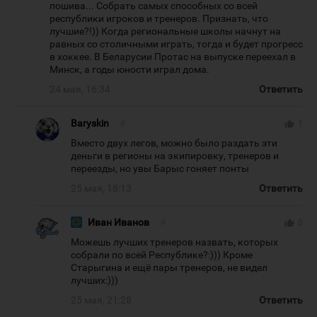
пошива... Собрать самых способных со всей
республики игроков и тренеров. Признать, что
лучшие?!)) Когда региональные школы начнут на
равных со столичными играть, тогда и будет прогресс
в хоккее. В Беларусии Протас на выпуске переехал в
Минск, а годы юности играл дома.
24 мая, 16:34
Ответить
Baryskin
#
thumb_up
1
Вместо двух легов, можно было раздать эти
деньги в регионы на экипировку, тренеров и
переезды, но увы Барыс гоняет понты
25 мая, 18:13
Ответить
Иван Иванов
#
thumb_up
0
Можешь лучших тренеров назвать, которых
собрали по всей Республике?:))) Кроме
Старыгина и ещё пары тренеров, не видел
лучших:)))
25 мая, 21:28
Ответить