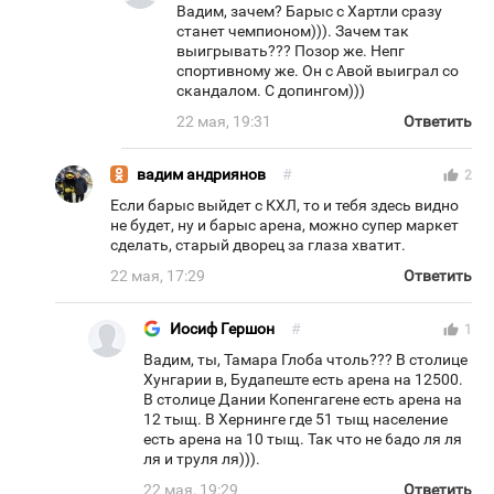
Вадим, зачем? Барыс с Хартли сразу
станет чемпионом))). Зачем так
выигрывать??? Позор же. Непг
спортивному же. Он с Авой выиграл со
скандалом. С допингом)))
22 мая, 19:31
Ответить
вадим андриянов
#
thumb_up
2
Если барыс выйдет с КХЛ, то и тебя здесь видно
не будет, ну и барыс арена, можно супер маркет
сделать, старый дворец за глаза хватит.
22 мая, 17:29
Ответить
Иосиф Гершон
#
thumb_up
1
Вадим, ты, Тамара Глоба чтоль??? В столице
Хунгарии в, Будапеште есть арена на 12500.
В столице Дании Копенгагене есть арена на
12 тыщ. В Хернинге где 51 тыщ население
есть арена на 10 тыщ. Так что не 6адо ля ля
ля и труля ля))).
22 мая, 19:29
Ответить