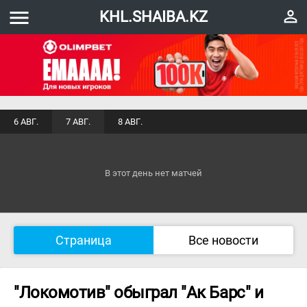
menu
perm_identity
KHL.SHAIBA.KZ
6 АВГ.
7 АВГ.
8 АВГ.
В этот день нет матчей
Страница
Все новости
"Локомотив" обыграл "Ак Барс" и