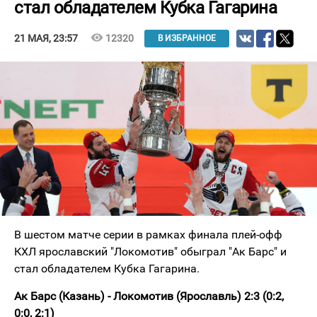
стал обладателем Кубка Гагарина
visibility
12320
21 МАЯ, 23:57
В ИЗБРАННОЕ
В шестом матче серии в рамках финала плей-офф
КХЛ ярославский "Локомотив" обыграл "Ак Барс" и
стал обладателем Кубка Гагарина.
Ак Барс (Казань) - Локомотив (Ярославль) 2:3 (0:2,
0:0, 2:1)