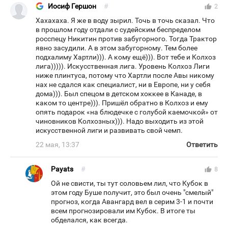
Иосиф Гершон
#
thumb_up
2
Хахахаха. Я же в воду зырил. Точь в точь сказал. Что
в прошлом году отдали с судейским беспределом
росспецу Никитин против забугорного. Тогда Трактор
явно засудили. А в этом забугорному. Тем более
подхалиму Хартли))). А кому ещё))). Вот тебе и Колхоз
лига))))). Искусственная лига. Уровень Колхоз Лиги
ниже плинтуса, потому что Хартли после Авы никому
нах не сдался как специалист, ни в Европе, ни у себя
дома))). Был спецом в детском хоккее в Канаде, в
каком то центре))). Пришёл обратно в Колхоз и ему
опять подарок «на блюдечке с голубой каемочкой» от
чиновников Колхозных))). Надо выходить из этой
искусственной лиги и развивать свой чемп.
22 мая, 13:37
Ответить
Payats
#
thumb_up
8
Ой не свисти, ты тут соловьем лил, что Кубок в
этом году Буше получит, это был очень "смелый"
прогноз, когда Авангард вел в серим 3-1 и почти
всем прогнозировали им Кубок. В итоге ты
обделался, как всегда.