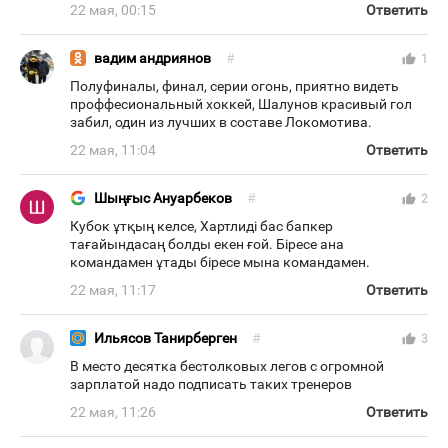
22 мая, 00:15
Ответить
вадим андриянов
#
thumb_up
1
Полуфиналы, финал, серии огонь, приятно видеть
проффесиональный хоккей, Шалунов красивый гол
забил, один из лучших в составе Локомотива.
22 мая, 11:04
Ответить
Шыңғыс Ануарбеков
#
thumb_up
2
Кубок ұтқың келсе, Хартлиді бас бапкер
тағайындасаң болды екен ғой. Біресе ана
командамен ұтады біресе мына командамен.
22 мая, 11:17
Ответить
Ильясов Танирберген
#
thumb_up
3
В место десятка бестолковых легов с огромной
зарплатой надо подписать таких тренеров
22 мая, 11:26
Ответить