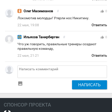
Олег Масимханов
#
thumb_up
0
Локомотив молодцы! Утерли нос Никитину.
22 мая, 19:08
Ответить
Ильясов Танирберген
#
thumb_up
0
Что уж говорить, правильные тренеры создают
правильную команду,
22 мая, 21:21
Ответить
insert_photo
НАПИСАТЬ
СПОНСОР ПРОЕКТА