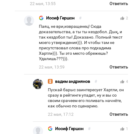
22 мая, 13:55
Ответить
Иосиф Гершон
#
thumb_up
2
Паяц, не ври,извращенец! Сюда
доказательства, а ты ты кездобол. Дық, и
так кездобол ты! Доказано. Полный текст
моего утверждения))). И чтобы там не
присутствовал слова про подхадима
Хартли))). Ты это место обрежешь?
Удалишь???))).
22 мая, 13:59
Ответить
вадим андриянов
#
thumb_up
4
Пускай барыс заинтересует Хартли, он
сразу в рейтинге упадет, ну и вы со
своим срачеем его поливать начнёте,
как обычно по сценарию.
22 мая, 17:12
Ответить
Иосиф Гершон
#
thumb_up
1