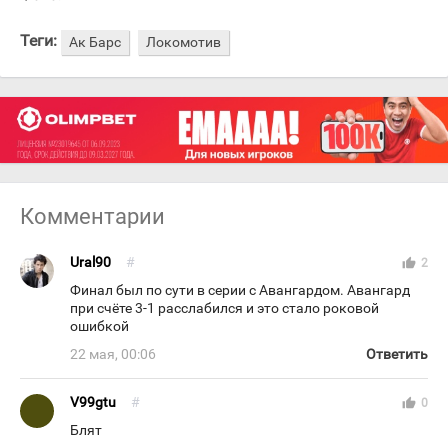
Теги:
Ак Барс
Локомотив
Комментарии
Ural90
#
thumb_up
2
Финал был по сути в серии с Авангардом. Авангард
при счёте 3-1 расслабился и это стало роковой
ошибкой
22 мая, 00:06
Ответить
V99gtu
#
thumb_up
0
Блят