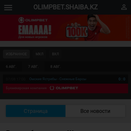
menu
perm_identity
OLIMPBET.SHAIBA.KZ
ИЗБРАННОЕ
МХЛ
ВХЛ
6 АВГ.
7 АВГ.
8 АВГ.
07/08 17:00
Омские Ястребы - Снежные Барсы
0
:
0
Букмекерская компания
Страница
Все новости