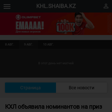
menu
perm_identity
KHL.SHAIBA.KZ
8 АВГ.
9 АВГ.
10 АВГ.
В этот день нет матчей
Страница
Все новости
КХЛ объявила номинантов на приз