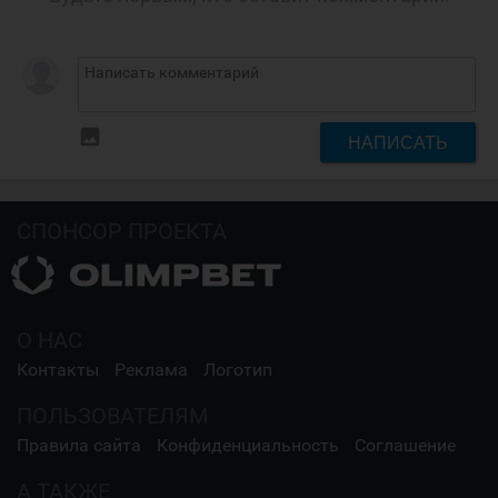
insert_photo
НАПИСАТЬ
СПОНСОР ПРОЕКТА
О НАС
Контакты
Реклама
Логотип
ПОЛЬЗОВАТЕЛЯМ
Правила сайта
Конфиденциальность
Соглашение
А ТАКЖЕ