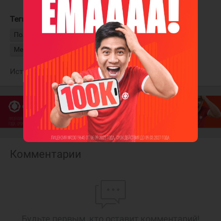
Теги:
Жаровский Александр
Салават Юлаев
Поляков Матвей
СКА
Фёдоров Михаил
Металлург Мг
Источник:
КХЛ
Комментарии
Будьте первым, кто оставит комментарий!