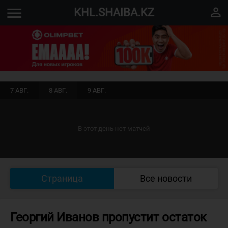
menu
perm_identity
KHL.SHAIBA.KZ
7 АВГ.
8 АВГ.
9 АВГ.
В этот день нет матчей
Страница
Все новости
Георгий Иванов пропустит остаток