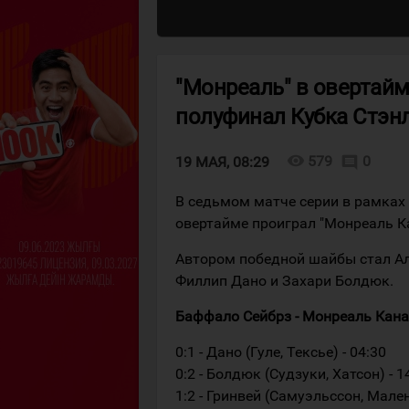
"Монреаль" в овертайм
полуфинал Кубка Стэн
visibility
579
0
comment
19 МАЯ, 08:29
В седьмом матче серии в рамках
овертайме проиграл "Монреаль К
Автором победной шайбы стал Ал
Филлип Дано и Захари Болдюк.
Баффало Сейбрз - Монреаль Канадие
0:1 - Дано (Гуле, Тексье) - 04:30
0:2 - Болдюк (Судзуки, Хатсон) - 1
1:2 - Гринвей (Самуэльссон, Мален