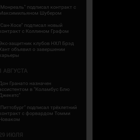
"Монреаль" подписал контракт с
Максимильяном Шубером
"Сан-Хосе" подписал новый
контракт с Коллином Графом
Экс-защитник клубов НХЛ Брэд
Хант объявил о завершении
карьеры
1 АВГУСТА
Дон Гранато назначен
ассистентом в "Коламбус Блю
Джекетс"
"Питтсбург" подписал трёхлетний
контракт с форвардом Томми
Новаком
29 ИЮЛЯ