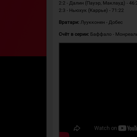
2:2 - Далин (Пауэр, Маклауд) - 46:
2:3 - Ньюхук (Каррье) - 71:22
Вратари:
Луукконен - Добес
Счёт в серии:
Баффало - Монреаль 3:4