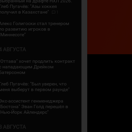
Выбранный на драфте НХЛ 2026.
Глеб Пугачёв: "Азы хоккея
получил в Казахстане"
1
Алекс Голигоски стал тренером
по развитию игроков в
"Миннесоте"
4 АВГУСТА
"Оттава" хочет продлить контракт
с нападающим Дрейком
Батерсоном
Глеб Пугачёв: "Был уверен, что
меня выберут в первом раунде"
Экс-ассистент генменеджера
"Бостона" Эван Голд перешёл в
"Нью-Йорк Айлендерс"
3 АВГУСТА