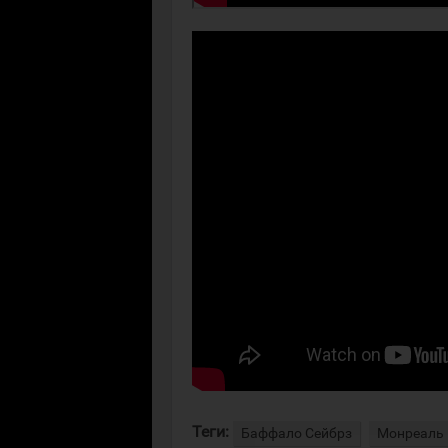
Теги:
Баффало Сейбрз
Монреаль 