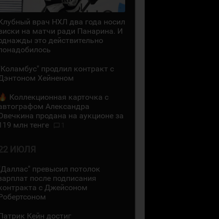
Клубный врач НХЛ два года носил
виски на матчи ради Панарина. И
однажды это действительно
понадобилось
"Коламбус" продлил контракт с
Дэнтоном Хейненом
Коллекционная карточка с
автографом Александра
Овечкина продана на аукционе за
119 млн тенге
1
22 ИЮЛЯ
"Даллас" превысил потолок
зарплат после подписания
контракта с Джейсоном
Робертсоном
Патрик Кейн достиг