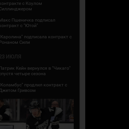
контракте с Коулом
Силлинджером
Макс Пшеничка подписал
контракт с "Ютой"
"Каролина" подписала контракт с
Ронаном Сили
23 ИЮЛЯ
Патрик Кейн вернулся в "Чикаго"
спустя четыре сезона
"Коламбус" продлил контракт с
Джетом Гривсом