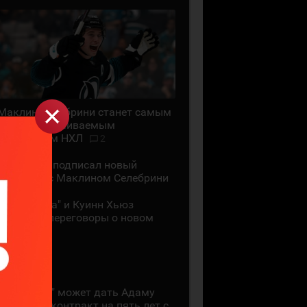
Маклин Селебрини станет самым
высокооплачиваемым
хоккеистом НХЛ
2
"Сан-Хосе" подписал новый
контракт с Маклином Селебрини
"Миннесота" и Куинн Хьюз
проведут переговоры о новом
контракте
28 ИЮЛЯ
"Коламбус" может дать Адаму
Фантилли контракт на пять лет с