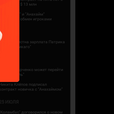
зарплатой $ 13 млн
"Монреаль" и "Анахайм"
произвели обмен игроками
27 ИЮЛЯ
Стала известна зарплата Патрика
Кейна в "Чикаго"
26 ИЮЛЯ
Кирилл Марченко может перейти
в "Монреаль"
Никита Клёпов подписал
контракт новичка с "Анахаймом"
25 ИЮЛЯ
"Коламбус" договорился о новом