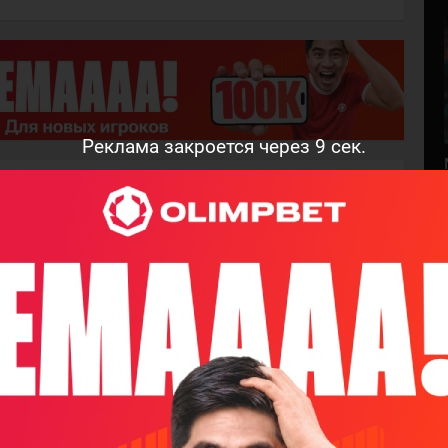
Реклама закроется через
8
сек.
м, кто оставит комментарий!