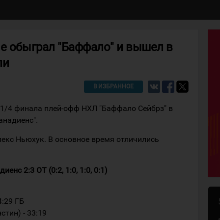
е обыграл "Баффало" и вышел в
ли
В ИЗБРАННОЕ
 1/4 финала плей-офф НХЛ "Баффало Сейбрз" в
анадиенс".
екс Ньюхук. В основное время отличились
нс 2:3 ОТ (0:2, 1:0, 1:0, 0:1)
4:29 ГБ
стин) - 33:19