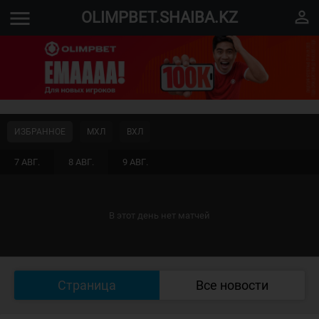
menu
perm_identity
OLIMPBET.SHAIBA.KZ
ИЗБРАННОЕ
МХЛ
ВХЛ
7 АВГ.
8 АВГ.
9 АВГ.
В этот день нет матчей
Страница
Все новости