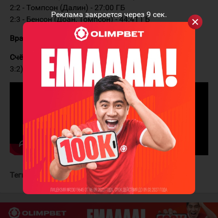
2:2 - Томпсон (Далин) - 27:00 ГБ
Реклама закроется через
9
сек.
2:3 - Бенсон (Доан, Томпсон) - 44:41 ГБ
Вратари:
Добес - Луукконен
Счёт в серии:
Баффало - Монреаль 2:2 (4:2, 1:5, 2:6,
3:2)
Теги:
Монреаль Канадиенс
Баффало Сейбрз