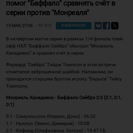
помог "Баффало" сравнять счёт в
серии против "Монреаля"
visibility
913
13 МАЯ, 07:06
В ИЗБРАННОЕ
В четвёртом матче серии в рамках 1/4 финала плей-
офф НХЛ "Баффало Сейбрз" обыграл "Монреаль
Канадиенс" и сравнял счёт в серии.
Форвард "Сейбрз" Тэйдж Томпсон в этой встрече
отметился заброшенной шайбой. Напомним, он
приходится старшим братом игроку "Барыса" Тайсу
Томпсону.
Монреаль Канадиенс - Баффало Сейбрз 2:3 (2:1, 0:1,
0:1)
0:1 - Самуэльссон (Норрис, Доан) - 06:32
1:1 - Ньюхук (Эванс, Демидов) - 10:08
2:1 - Кофилд (Слафковски, Хатсон) - 19:47 ГБ