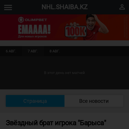
menu
perm_identity
NHL.SHAIBA.KZ
6 АВГ.
7 АВГ.
8 АВГ.
В этот день нет матчей
Страница
Все новости
Звёздный брат игрока "Барыса"