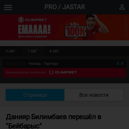
menu
perm_identity
PRO / JASTAR
6 АВГ.
7 АВГ.
8 АВГ.
07/08 17:00
Номад - Торпедо
0
:
0
Букмекерская компания
Страница
Все новости
Данияр Билимбаев перешёл в
"Бейбарыс"