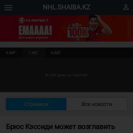
menu
perm_identity
NHL.SHAIBA.KZ
6 АВГ.
7 АВГ.
8 АВГ.
В этот день нет матчей
Страница
Все новости
Брюс Кэссиди может возглавить