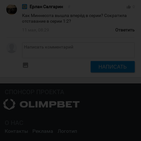
Ерлан Салгарин
#
thumb_up
0
Как Миннесота вышла вперёд в серии? Сократила
отставание в серии 1:2?
11 мая, 08:29
Ответить
insert_photo
НАПИСАТЬ
СПОНСОР ПРОЕКТА
О НАС
Контакты
Реклама
Логотип