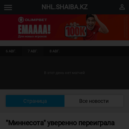
menu
perm_identity
NHL.SHAIBA.KZ
6 АВГ.
7 АВГ.
8 АВГ.
В этот день нет матчей
Страница
Все новости
"Миннесота" уверенно переиграла