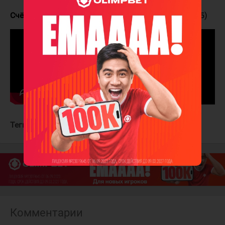
Счёт в серии:
Колорадо - Миннесота 2:1 (9:6, 5:2, 1:5)
Теги:
Миннесота Уайлд
Колорадо Эвеланш
Комментарии