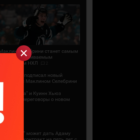
Маклин Селебрини станет самым
высокооплачиваемым
хоккеистом НХЛ
2
"Сан-Хосе" подписал новый
контракт с Маклином Селебрини
"Миннесота" и Куинн Хьюз
проведут переговоры о новом
контракте
28 ИЮЛЯ
"Коламбус" может дать Адаму
Фантилли контракт на пять лет с