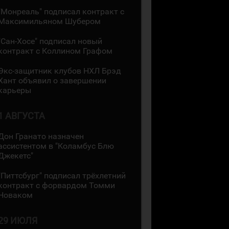
"Монреаль" подписал контракт с
Максимильяном Шубером
"Сан-Хосе" подписал новый
контракт с Коллином Графом
Экс-защитник клубов НХЛ Брэд
Хант объявил о завершении
карьеры
1 АВГУСТА
Дон Гранато назначен
ассистентом в "Коламбус Блю
Джекетс"
"Питтсбург" подписал трёхлетний
контракт с форвардом Томми
Новаком
29 ИЮЛЯ