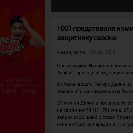
НХЛ представила номи
защитнику сезона
visibility
96
0
comment
8 МАЯ, 15:25
Пресс-служба Национальной хокк
Трофи" - приз лучшему защитнику
В список вошли Расмус Далин из 
Эвеланш" и Зак Веренски из "Кол
26-летний Далин в прошедшем рег
на свой счёт 74 (19+55) очка. 27
забросил 20 шайб и отдал 59 рез
гола и отдал 59 передач в 75 игра