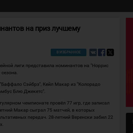
нантов на приз лучшему
В ИЗБРАННОЕ
ейной лиги представила номинантов на "Норрис
 сезона.
"Баффало Сэйбрз", Кейл Макар из "Колорадо
амбус Блю Джекетс".
улярном чемпионате провёл 77 игр, где записал
-летний Макар сыграл 75 матчей, в которых
ультативных передач. 28-летний Веренски забил 22
х.