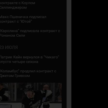
контракте с Коулом
Силлинджером
Макс Пшеничка подписал
контракт с "Ютой"
"Каролина" подписала контракт с
Ронаном Сили
23 ИЮЛЯ
Патрик Кейн вернулся в "Чикаго"
спустя четыре сезона
"Коламбус" продлил контракт с
Джетом Гривсом