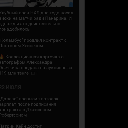
Клубный врач НХЛ два года носил
виски на матчи ради Панарина. И
однажды это действительно
понадобилось
"Коламбус" продлил контракт с
Дэнтоном Хейненом
Коллекционная карточка с
автографом Александра
Овечкина продана на аукционе за
119 млн тенге
1
22 ИЮЛЯ
"Даллас" превысил потолок
зарплат после подписания
контракта с Джейсоном
Робертсоном
Патрик Кейн достиг