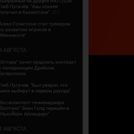
Выбранный на драфте НХЛ 2026.
Глеб Пугачёв: "Азы хоккея
получил в Казахстане"
1
Алекс Голигоски стал тренером
по развитию игроков в
"Миннесоте"
4 АВГУСТА
"Оттава" хочет продлить контракт
с нападающим Дрейком
Батерсоном
Глеб Пугачёв: "Был уверен, что
меня выберут в первом раунде"
Экс-ассистент генменеджера
"Бостона" Эван Голд перешёл в
"Нью-Йорк Айлендерс"
3 АВГУСТА