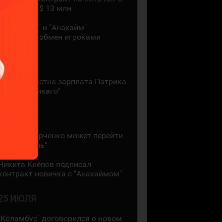
зарплатой $ 13 млн
"Монреаль" и "Анахайм"
произвели обмен игроками
27 ИЮЛЯ
Стала известна зарплата Патрика
Кейна в "Чикаго"
26 ИЮЛЯ
Кирилл Марченко может перейти
в "Монреаль"
Никита Клёпов подписал
контракт новичка с "Анахаймом"
25 ИЮЛЯ
"Коламбус" договорился о новом