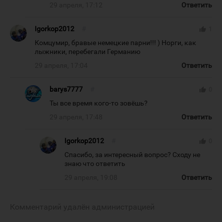
29 апреля, 17:12
Ответить
Igorkop2012
#
thumb_up
1
Комцумир, бравые немецкие парни!!! ) Норги, как
лыжники, перебегали Германию
29 апреля, 17:04
Ответить
barys7777
#
thumb_up
0
Ты все время кого-то зовёшь?
29 апреля, 17:48
Ответить
Igorkop2012
#
thumb_up
0
Спасибо, за интересный вопрос? Сходу не
знаю что ответить
29 апреля, 19:08
Ответить
Комментарий удалён администрацией