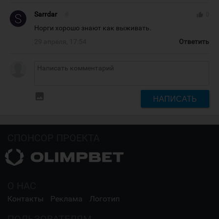
Sarrdar
#
thumb_up
0
Норги хорошо знают как выживать.
29 апреля, 17:54
Ответить
insert_photo
НАПИСАТЬ
СПОНСОР ПРОЕКТА
О НАС
Контакты
Реклама
Логотип