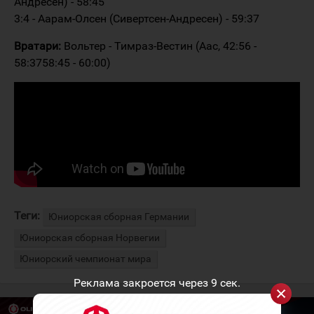
Андресен) - 58:45
3:4 - Аарам-Олсен (Сивертсен-Андресен) - 59:37
Вратари:
Вольтер - Тимраз-Вестин (Аас, 42:56 -
58:3758:45 - 60:00)
Теги:
Юниорская сборная Германии
Юниорская сборная Норвегии
Юниорский чемпионат мира
Реклама закроется через
9
сек.