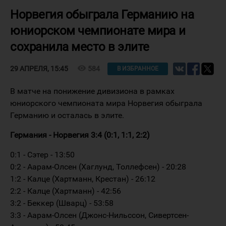
Норвегия обыграла Германию на
юниорском чемпионате мира и
сохранила место в элите
visibility
584
29 АПРЕЛЯ, 15:45
В ИЗБРАННОЕ
В матче на понижение дивизиона в рамках
юниорского чемпионата мира Норвегия обыграла
Германию и осталась в элите.
Германия - Норвегия 3:4 (0:1, 1:1, 2:2)
0:1 - Сэтер - 13:50
0:2 - Аарам-Олсен (Хаглунд, Толлефсен) - 20:28
1:2 - Калце (Хартманн, Крестан) - 26:12
2:2 - Калце (Хартманн) - 42:56
3:2 - Беккер (Шварц) - 53:58
3:3 - Аарам-Олсен (Джонс-Нильссон, Сивертсен-