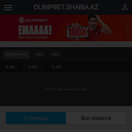
menu
perm_identity
OLIMPBET.SHAIBA.KZ
ИЗБРАННОЕ
МХЛ
ВХЛ
8 АВГ.
9 АВГ.
10 АВГ.
В этот день нет матчей
Страница
Все новости