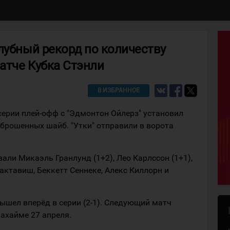
лубный рекорд по количеству
атче Кубка Стэнли
В ИЗБРАННОЕ
серии плей-офф с "Эдмонтон Ойлерз" установил
брошенных шайб. "Утки" отправили в ворота
али Микаэль Гранлунд (1+2), Лео Карлссон (1+1),
ктавиш, Беккетт Сеннеке, Алекс Киллорн и
ышел вперёд в серии (2-1). Следующий матч
ахайме 27 апреля.