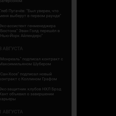
Батерсоном
Глеб Пугачёв: "Был уверен, что
меня выберут в первом раунде"
Экс-ассистент генменеджера
"Бостона" Эван Голд перешёл в
"Нью-Йорк Айлендерс"
3 АВГУСТА
"Монреаль" подписал контракт с
Максимильяном Шубером
"Сан-Хосе" подписал новый
контракт с Коллином Графом
Экс-защитник клубов НХЛ Брэд
Хант объявил о завершении
карьеры
1 АВГУСТА