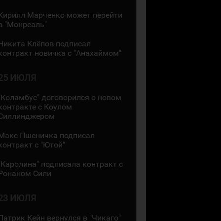
Кирилл Марченко может перейти
в "Монреаль"
Никита Клёпов подписал
контракт новичка с "Анахаймом"
25 ИЮЛЯ
"Коламбус" договорился о новом
контракте с Коулом
Силлинджером
Макс Пшеничка подписал
контракт с "Ютой"
"Каролина" подписала контракт с
Ронаном Сили
23 ИЮЛЯ
Патрик Кейн вернулся в "Чикаго"