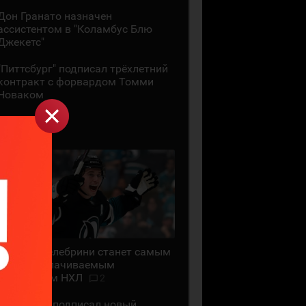
Дон Гранато назначен
ассистентом в "Коламбус Блю
Джекетс"
"Питтсбург" подписал трёхлетний
контракт с форвардом Томми
Новаком
29 ИЮЛЯ
Маклин Селебрини станет самым
высокооплачиваемым
хоккеистом НХЛ
2
"Сан-Хосе" подписал новый