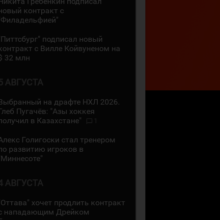
Никита Гребёнкин подписал
новый контракт с
"Филадельфией"
"Питтсбург" подписал новый
контракт с Вилле Койвуненом на
$ 32 млн
5 АВГУСТА
Выбранный на драфте НХЛ 2026.
Глеб Пугачёв: "Азы хоккея
получил в Казахстане"
1
Алекс Голигоски стал тренером
по развитию игроков в
"Миннесоте"
4 АВГУСТА
"Оттава" хочет продлить контракт
с нападающим Дрейком