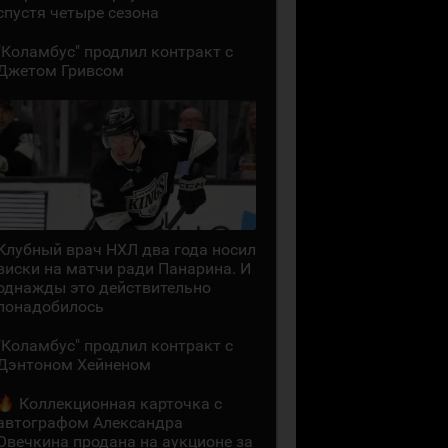
спустя четыре сезона
"Коламбус" продлил контракт с
Джетом Гривсом
Клубный врач НХЛ два года носил
виски на матчи ради Панарина. И
однажды это действительно
понадобилось
"Коламбус" продлил контракт с
Дэнтоном Хейненом
Коллекционная карточка с
автографом Александра
Овечкина продана на аукционе за