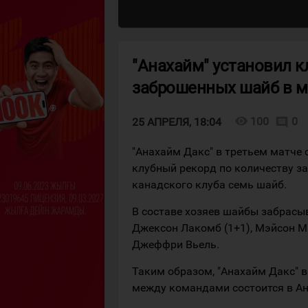
"Анахайм" установил к
заброшенных шайб в м
visibility
100
0
comment
25 АПРЕЛЯ, 18:04
"Анахайм Дакс" в третьем матче 
клубный рекорд по количеству за
канадского клуба семь шайб.
В составе хозяев шайбы забрасыв
Джексон Лакомб (1+1), Мэйсон Ма
Джеффри Вьель.
Таким образом, "Анахайм Дакс" в
между командами состоится в Ан