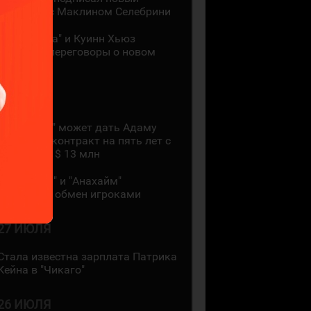
контракт с Маклином Селебрини
"Миннесота" и Куинн Хьюз
проведут переговоры о новом
контракте
28 ИЮЛЯ
"Коламбус" может дать Адаму
Фантилли контракт на пять лет с
зарплатой $ 13 млн
"Монреаль" и "Анахайм"
произвели обмен игроками
27 ИЮЛЯ
Стала известна зарплата Патрика
Кейна в "Чикаго"
26 ИЮЛЯ