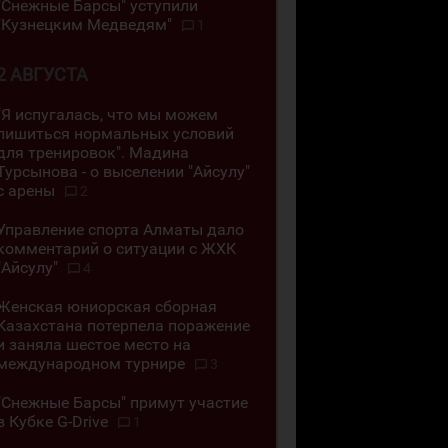
"Снежные Барсы" уступили
"Кузнецким Медведям"
1
2 АВГУСТА
"Я испугалась, что мы можем
лишиться нормальных условий
для тренировок". Мадина
Турсынова - о выселении "Айсулу"
с арены
2
Управление спорта Алматы дало
комментарий о ситуации с ЖХК
"Айсулу"
4
Женская юниорская сборная
Казахстана потерпела поражение
и заняла шестое место на
международном турнире
3
"Снежные Барсы" примут участие
в Кубке G-Drive
1