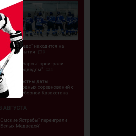
ЖХК "Торпедо" находится на
грани закрытия
9
"Снежные Барсы" проиграли
"Белым Медведям"
4
Стали известны даты
международных соревнований с
участием сборной Казахстана
3 АВГУСТА
"Омские Ястребы" переиграли
"Белых Медведей"