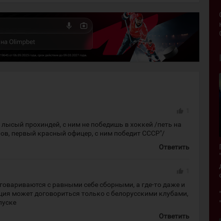
thumb_up
1
 лысый прохиндей, с ним не победишь в хоккей /петь на
лов, первый красный офицер, с ним победит СССР"/
Ответить
thumb_up
1
овариваются с равными себе сборными, а где-то даже и
ция может договориться только с белорусскими клубами,
пуске
Ответить