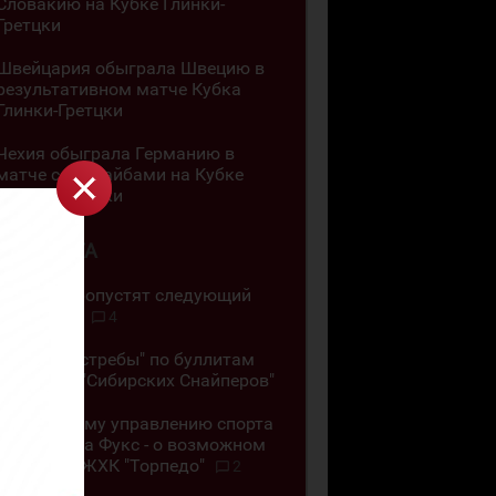
Словакию на Кубке Глинки-
Гретцки
Швейцария обыграла Швецию в
результативном матче Кубка
Глинки-Гретцки
Чехия обыграла Германию в
матче с 11 шайбами на Кубке
Глинки-Гретцки
4 АВГУСТА
"Челны" пропустят следующий
сезон ВХЛ
4
"Омские Ястребы" по буллитам
обыграли "Сибирских Снайперов"
"Позор всему управлению спорта
ВКО". Алёна Фукс - о возможном
закрытии ЖХК "Торпедо"
2