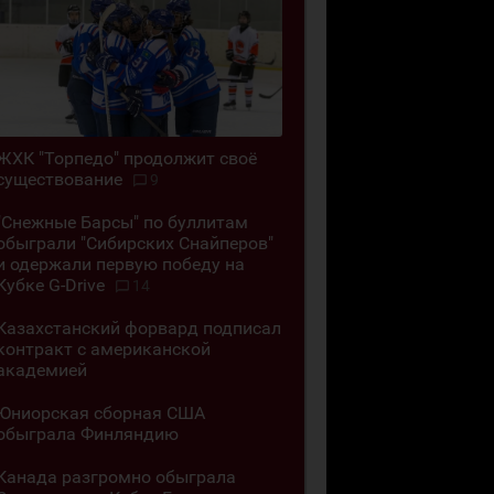
ЖХК "Торпедо" продолжит своё
существование
9
"Снежные Барсы" по буллитам
обыграли "Сибирских Снайперов"
и одержали первую победу на
Кубке G-Drive
14
Казахстанский форвард подписал
контракт с американской
академией
Юниорская сборная США
обыграла Финляндию
Канада разгромно обыграла