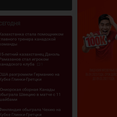
СЕГОДНЯ
Казахстанка стала помощником
главного тренера канадской
команды
15-летний казахстанец Данэль
Рамазанов стал игроком
канадского клуба
1
США разгромили Германию на
Кубке Глинки-Гретцки
Юниорская сборная Канады
обыграла Швецию в матче с 11
шайбами
Финляндия обыграла Чехию на
Кубке Глинки-Гретцки