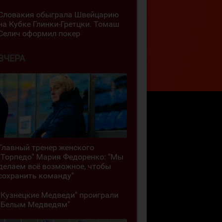
Словакия обыграла Швейцарию
на Кубке Глинки-Гретцки. Томаш
Селич оформил покер
ВЧЕРА
Главный тренер женского
"Торпедо" Мария Федоренко: "Мы
делаем всё возможное, чтобы
сохранить команду"
"Кузнецкие Медведи" проиграли
"Белым Медведям"