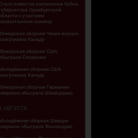
Стало известно расписания Кубка
губернатора Оренбургской
области с участием
казахстанских команд
Юниорская сборная Чехии всухую
разгромила Канаду
Юниорская сборная США
обыграла Словакию
Молодёжная сборная США
разгромила Канаду
Юниорская сборная Германии
уверенно обыграла Швейцарию
1 АВГУСТА
Молодёжная сборная Швеции
уверенно обыграла Финляндию