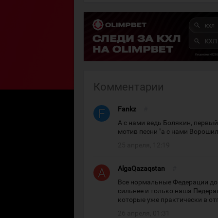
Комментарии
Fankz
#
А с нами ведь Болякин, первый
мотив песни "а с нами Вороши
25 апреля, 12:19
AlgaQazaqstan
#
Все нормальные Федерации дог
сильнее и только наша Педера
которые уже практически в от
26 апреля, 01:31