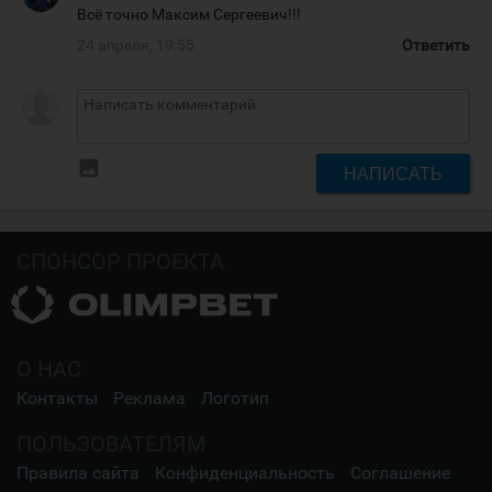
Всё точно Максим Сергеевич!!!
24 апреля, 19:55
Ответить
insert_photo
НАПИСАТЬ
СПОНСОР ПРОЕКТА
О НАС
Контакты
Реклама
Логотип
ПОЛЬЗОВАТЕЛЯМ
Правила сайта
Конфиденциальность
Соглашение