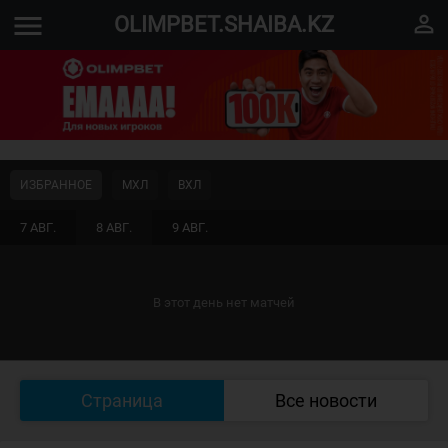
menu
perm_identity
OLIMPBET.SHAIBA.KZ
ИЗБРАННОЕ
МХЛ
ВХЛ
7 АВГ.
8 АВГ.
9 АВГ.
В этот день нет матчей
Страница
Все новости