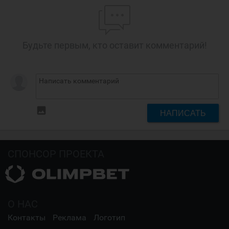
Будьте первым, кто оставит комментарий!
insert_photo
НАПИСАТЬ
СПОНСОР ПРОЕКТА
О НАС
Контакты
Реклама
Логотип