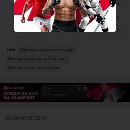
Теги:
Юниорский чемпионат мира
Юниорская сборная Словакии
Юниорская сборная Чехии
Комментарии