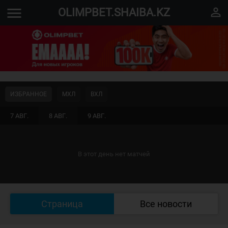
menu
perm_identity
OLIMPBET.SHAIBA.KZ
ИЗБРАННОЕ
МХЛ
ВХЛ
7 АВГ.
8 АВГ.
9 АВГ.
В этот день нет матчей
Страница
Все новости