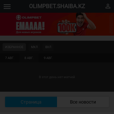
menu
perm_identity
OLIMPBET.SHAIBA.KZ
ИЗБРАННОЕ
МХЛ
ВХЛ
7 АВГ.
8 АВГ.
9 АВГ.
В этот день нет матчей
Страница
Все новости