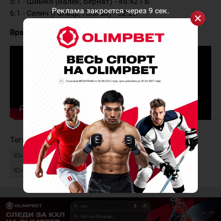
5:1 - Шимко (Валек, Бернат) - 45:42 ГБ
Реклама закроется через
9
сек.
6:1 - Селич (Гольер, Позгай) - 52:26
Вратари:
Грженак - Аас
Теги:
Юниорская сборная Словакии
Юниорская сборная Норвегии
Юниорский чемпионат мира