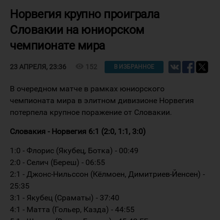
Норвегия крупно проиграла
Словакии на юниорском
чемпионате мира
visibility
152
23 АПРЕЛЯ, 23:36
В ИЗБРАННОЕ
В очередном матче в рамках юниорского
чемпионата мира в элитном дивизионе Норвегия
потерпела крупное поражение от Словакии.
Словакия - Норвегия 6:1 (2:0, 1:1, 3:0)
1:0 - Флорис (Якубец, Ботка) - 00:49
2:0 - Селич (Береш) - 06:55
2:1 - Джонс-Нильссон (Кёлмоен, Димитриев-Йенсен) -
25:35
3:1 - Якубец (Сраматы) - 37:40
4:1 - Матта (Гольер, Казда) - 44:55