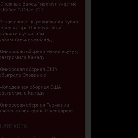
"Снежные Барсы" примут участие
в Кубке G-Drive
1
Стало известно расписания Кубка
губернатора Оренбургской
области с участием
казахстанских команд
Юниорская сборная Чехии всухую
разгромила Канаду
Юниорская сборная США
обыграла Словакию
Молодёжная сборная США
разгромила Канаду
Юниорская сборная Германии
уверенно обыграла Швейцарию
1 АВГУСТА