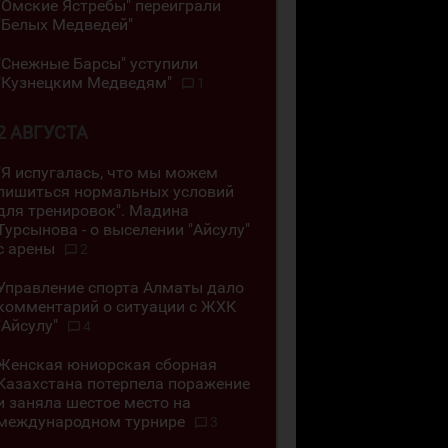
"Омские Ястребы" переиграли
"Белых Медведей"
"Снежные Барсы" уступили
"Кузнецким Медведям"
1
2 АВГУСТА
"Я испугалась, что мы можем
лишиться нормальных условий
для тренировок". Мадина
Турсынова - о выселении "Айсулу"
с арены
2
Управление спорта Алматы дало
комментарий о ситуации с ЖХК
"Айсулу"
4
Женская юниорская сборная
Казахстана потерпела поражение
и заняла шестое место на
международном турнире
3