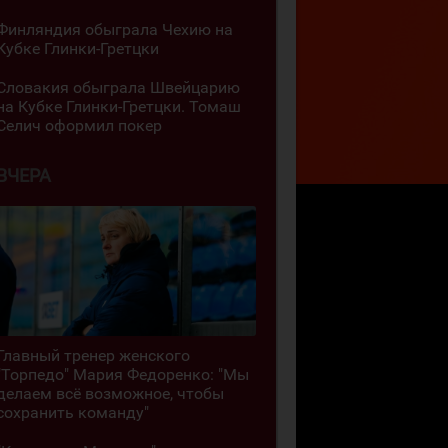
Финляндия обыграла Чехию на
Кубке Глинки-Гретцки
Словакия обыграла Швейцарию
на Кубке Глинки-Гретцки. Томаш
Селич оформил покер
ВЧЕРА
Главный тренер женского
"Торпедо" Мария Федоренко: "Мы
делаем всё возможное, чтобы
сохранить команду"