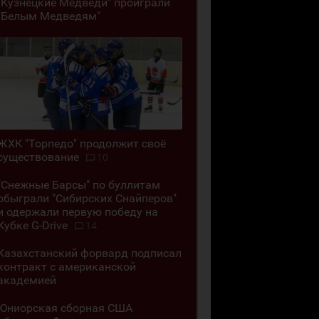
"Кузнецкие Медведи" проиграли
"Белым Медведям"
ЖХК "Торпедо" продолжит своё
существование
10
"Снежные Барсы" по буллитам
обыграли "Сибирских Снайперов"
и одержали первую победу на
Кубке G-Drive
14
Казахстанский форвард подписал
контракт с американской
академией
Юниорская сборная США