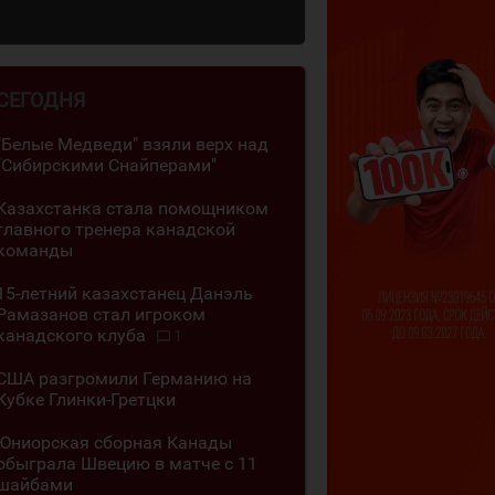
СЕГОДНЯ
"Белые Медведи" взяли верх над
"Сибирскими Снайперами"
Казахстанка стала помощником
главного тренера канадской
команды
15-летний казахстанец Данэль
Рамазанов стал игроком
канадского клуба
1
США разгромили Германию на
Кубке Глинки-Гретцки
Юниорская сборная Канады
обыграла Швецию в матче с 11
шайбами