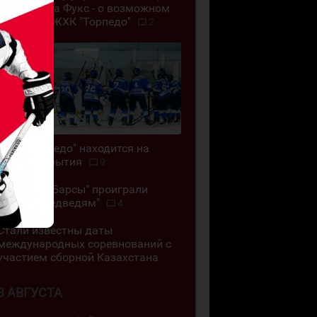
ВКО". Алёна Фукс - о возможном
закрытии ЖХК "Торпедо"
2
ЖХК "Торпедо" находится на
грани закрытия
9
"Снежные Барсы" проиграли
"Белым Медведям"
4
Стали известны даты
международных соревнований с
участием сборной Казахстана
3 АВГУСТА