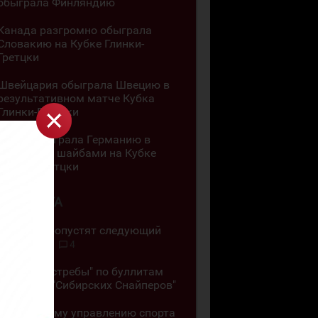
обыграла Финляндию
Канада разгромно обыграла
Словакию на Кубке Глинки-
Гретцки
Швейцария обыграла Швецию в
результативном матче Кубка
Глинки-Гретцки
Чехия обыграла Германию в
матче с 11 шайбами на Кубке
Глинки-Гретцки
4 АВГУСТА
"Челны" пропустят следующий
сезон ВХЛ
4
"Омские Ястребы" по буллитам
обыграли "Сибирских Снайперов"
"Позор всему управлению спорта