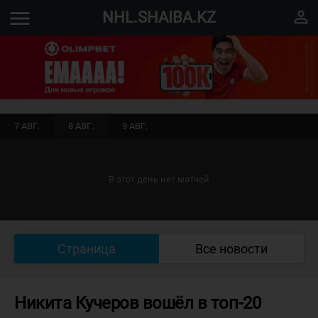
menu
perm_identity
NHL.SHAIBA.KZ
7 АВГ.
8 АВГ.
9 АВГ.
В этот день нет матчей
Страница
Все новости
Никита Кучеров вошёл в топ-20