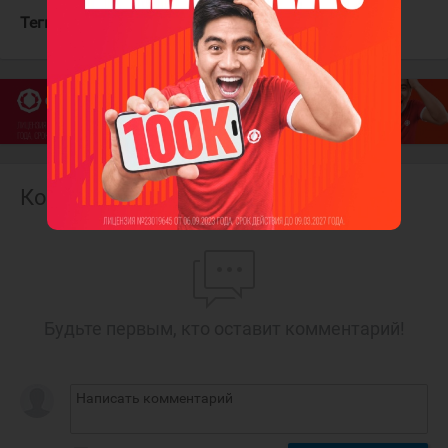
Теги:
Рэддиш Даррен
Тампа-Бэй Лайтнинг
Комментарии
Будьте первым, кто оставит комментарий!