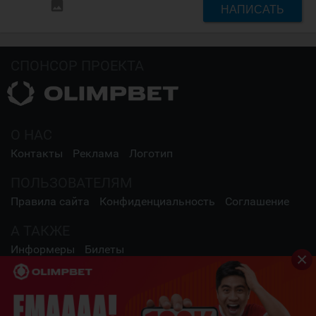
insert_photo
НАПИСАТЬ
СПОНСОР ПРОЕКТА
О НАС
Контакты
Реклама
Логотип
ПОЛЬЗОВАТЕЛЯМ
Правила сайта
Конфиденциальность
Соглашение
А ТАКЖЕ
Информеры
Билеты
СОЦИАЛЬНЫЕ СЕТИ