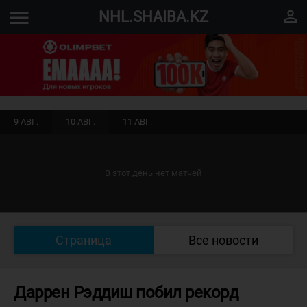
menu
perm_identity
NHL.SHAIBA.KZ
9 АВГ.
10 АВГ.
11 АВГ.
В этот день нет матчей
Страница
Все новости
Даррен Рэддиш побил рекорд