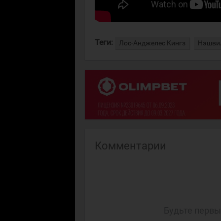
Теги:
Лос-Анджелес Кингз
Нэшви
Комментарии
Будьте первы