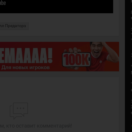
лл Предаторз
м, кто оставит комментарий!