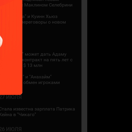
контракт с Маклином Селебрини
"Миннесота" и Куинн Хьюз
проведут переговоры о новом
контракте
28 ИЮЛЯ
"Коламбус" может дать Адаму
Фантилли контракт на пять лет с
зарплатой $ 13 млн
"Монреаль" и "Анахайм"
произвели обмен игроками
27 ИЮЛЯ
Стала известна зарплата Патрика
Кейна в "Чикаго"
26 ИЮЛЯ