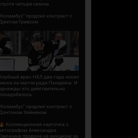
спустя четыре сезона
"Коламбус" продлил контракт с
Джетом Гривсом
Клубный врач НХЛ два года носил
виски на матчи ради Панарина. И
однажды это действительно
понадобилось
"Коламбус" продлил контракт с
Дэнтоном Хейненом
Коллекционная карточка с
автографом Александра
Овечкина продана на аукционе за