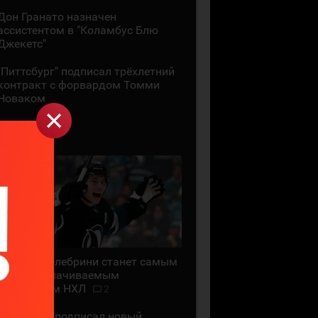
Дон Гранато назначен
ассистентом в "Коламбус Блю
Джекетс"
"Питтсбург" подписал трёхлетний
контракт с форвардом Томми
Новаком
29 ИЮЛЯ
Маклин Селебрини станет самым
высокооплачиваемым
хоккеистом НХЛ
2
"Сан-Хосе" подписал новый