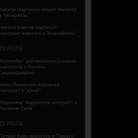
Кирилл Марченко может перейти
в "Монреаль"
Никита Клёпов подписал
контракт новичка с "Анахаймом"
25 ИЮЛЯ
"Коламбус" договорился о новом
контракте с Коулом
Силлинджером
Макс Пшеничка подписал
контракт с "Ютой"
"Каролина" подписала контракт с
Ронаном Сили
23 ИЮЛЯ
Патрик Кейн вернулся в "Чикаго"