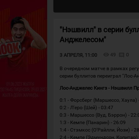
"Нэшвилл" в серии булл
Анджелесом"
visibility
49
0
comment
3 АПРЕЛЯ, 11:00
В очередном матче в рамках рег
серии буллитов переиграл "Лос-А
Лос-Анджелес Кингз - Нэшвилл Предат
0:1 - Форсберг (Маршессо, Хаула) 
0:2 - Л'еро (Шей) - 03:47
0:3 - Маршессо (Вуд, Бэррон) - 22:
1:3 - Кемпе (Панарин) - 26:09
1:4 - Стэмкос (О'Райлли, Йози) - 2
2:4 - Кемпе (Эдмундсон, Копитар) 