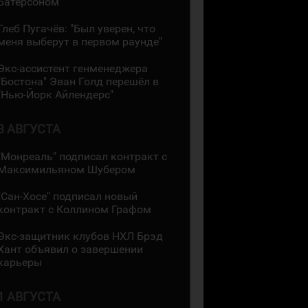
Батерсоном
Глеб Пугачёв: "Был уверен, что
меня выберут в первом раунде"
Экс-ассистент генменеджера
"Бостона" Эван Голд перешёл в
"Нью-Йорк Айлендерс"
3 АВГУСТА
"Монреаль" подписал контракт с
Максимильяном Шубером
"Сан-Хосе" подписал новый
контракт с Коллином Графом
Экс-защитник клубов НХЛ Брэд
Хант объявил о завершении
карьеры
1 АВГУСТА