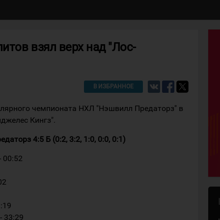
итов взял верх над "Лос-
В ИЗБРАННОЕ
улярного чемпионата НХЛ "Нэшвилл Предаторз" в
нджелес Кингз".
орз 4:5 Б (0:2, 3:2, 1:0, 0:0, 0:1)
- 00:52
02
8:19
- 33:29