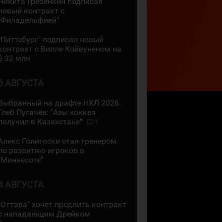
Никита Гребёнкин подписал
новый контракт с
"Филадельфией"
"Питтсбург" подписал новый
контракт с Вилле Койвуненом на
$ 32 млн
5 АВГУСТА
Выбранный на драфте НХЛ 2026.
Глеб Пугачёв: "Азы хоккея
получил в Казахстане"
1
Алекс Голигоски стал тренером
по развитию игроков в
"Миннесоте"
4 АВГУСТА
"Оттава" хочет продлить контракт
с нападающим Дрейком