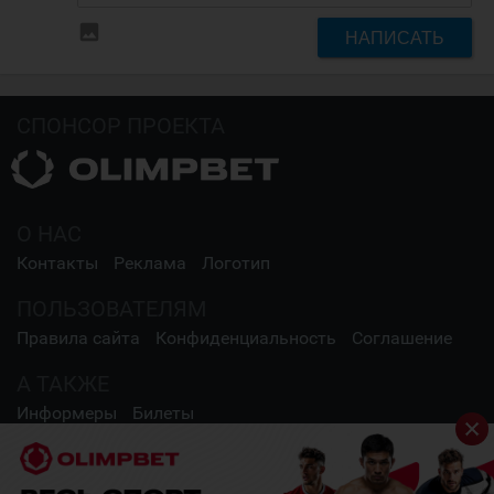
insert_photo
НАПИСАТЬ
СПОНСОР ПРОЕКТА
О НАС
Контакты
Реклама
Логотип
ПОЛЬЗОВАТЕЛЯМ
Правила сайта
Конфиденциальность
Соглашение
А ТАКЖЕ
Информеры
Билеты
СОЦИАЛЬНЫЕ СЕТИ