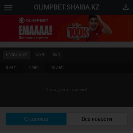
menu
perm_identity
OLIMPBET.SHAIBA.KZ
ИЗБРАННОЕ
МХЛ
ВХЛ
8 АВГ.
9 АВГ.
10 АВГ.
В этот день нет матчей
Страница
Все новости