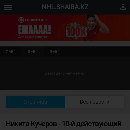
menu
perm_identity
NHL.SHAIBA.KZ
7 АВГ.
8 АВГ.
9 АВГ.
В этот день нет матчей
Страница
Все новости
Никита Кучеров - 10-й действующий