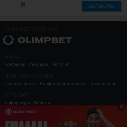
insert_photo
НАПИСАТЬ
СПОНСОР ПРОЕКТА
О НАС
Контакты
Реклама
Логотип
ПОЛЬЗОВАТЕЛЯМ
Правила сайта
Конфиденциальность
Соглашение
А ТАКЖЕ
Информеры
Билеты
СОЦИАЛЬНЫЕ СЕТИ