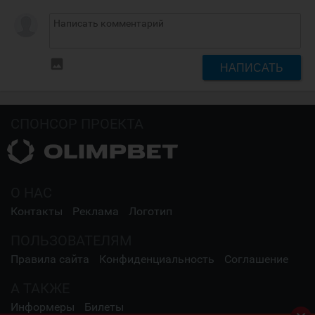
insert_photo
НАПИСАТЬ
СПОНСОР ПРОЕКТА
О НАС
Контакты
Реклама
Логотип
ПОЛЬЗОВАТЕЛЯМ
Правила сайта
Конфиденциальность
Соглашение
А ТАКЖЕ
Информеры
Билеты