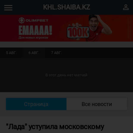
menu
perm_identity
KHL.SHAIBA.KZ
5 АВГ.
6 АВГ.
7 АВГ.
В этот день нет матчей
Страница
Все новости
"Лада" уступила московскому