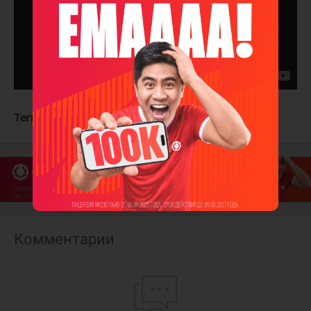
Теги:
Калгари Флэймз
Нэшвилл Предаторз
Комментарии