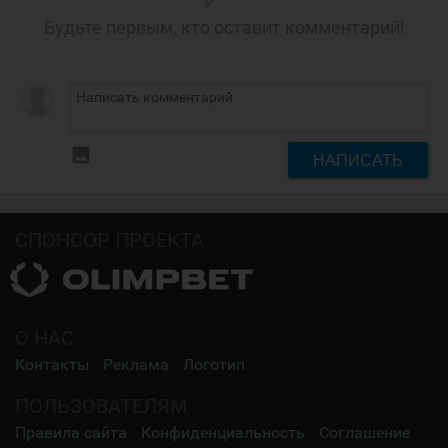
Будьте первым, кто оставит комментарий!
insert_photo
НАПИСАТЬ
СПОНСОР ПРОЕКТА
О НАС
Контакты
Реклама
Логотип
ПОЛЬЗОВАТЕЛЯМ
Правила сайта
Конфиденциальность
Соглашение