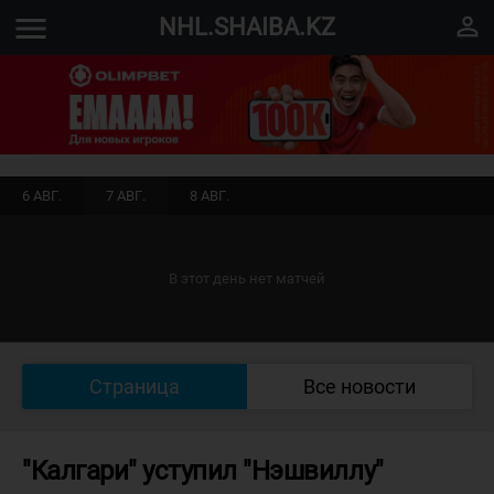
menu
perm_identity
NHL.SHAIBA.KZ
6 АВГ.
7 АВГ.
8 АВГ.
В этот день нет матчей
Страница
Все новости
"Калгари" уступил "Нэшвиллу"